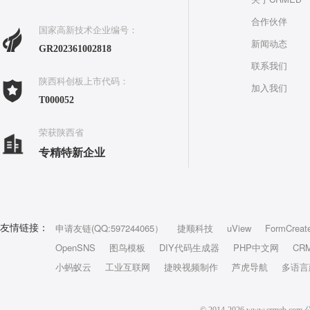
合作伙伴
国家高新技术企业编号：
新闻动态
GR202361002818
联系我们
陕西科创板上市代码：
加入我们
T000052
荣获陕西省
专精特新企业
申请友链(QQ:597244065）
捷顺科技
uView
FormCreat
友情链接：
OpenSNS
图鸟模板
DIY代码生成器
PHP中文网
CR
小蚂蚁云
工业互联网
捷映视频制作
芦虎导航
多语言