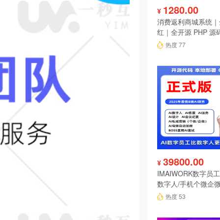
1280.00
¥
消费返利商城系统｜
红｜全开源 PHP 源
热度 77
39800.00
¥
IMAIWORK数字员工d
数字人/手机个微企微
陪练/电销/客服/法
热度 53