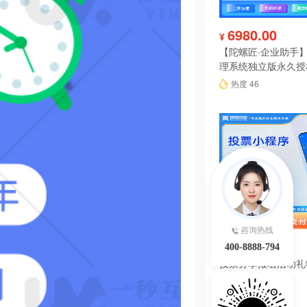
6980.00
¥
【陀螺匠·企业助手】
理系统独立版永久授
热度 46
咨询热线
199.00
¥
400-8888-794
投票分享报名活动礼
序系统源码
热度 45