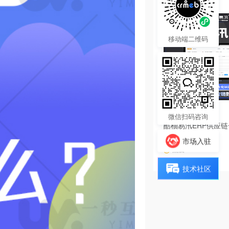
移动端二维码
4680.00
¥
微信扫码咨询
酷柚易汛ERP供应
系统
市场入驻
热度 39
技术社区