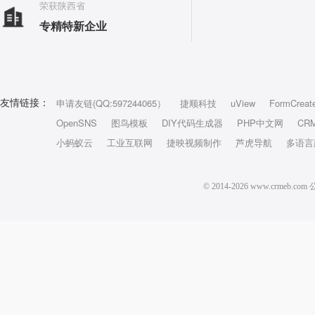
荣获陕西省
专精特新企业
申请友链(QQ:597244065）
捷顺科技
uView
FormCreat
友情链接：
OpenSNS
图鸟模板
DIY代码生成器
PHP中文网
CR
小蚂蚁云
工业互联网
捷映视频制作
芦虎导航
多语言
© 2014-2026 www.crm