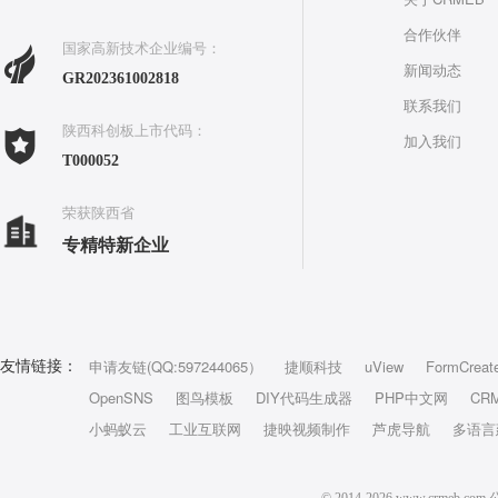
合作伙伴
国家高新技术企业编号：
新闻动态
GR202361002818
联系我们
陕西科创板上市代码：
加入我们
T000052
荣获陕西省
专精特新企业
申请友链(QQ:597244065）
捷顺科技
uView
FormCreat
友情链接：
OpenSNS
图鸟模板
DIY代码生成器
PHP中文网
CR
小蚂蚁云
工业互联网
捷映视频制作
芦虎导航
多语言