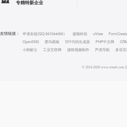
专精特新企业
申请友链(QQ:597244065）
捷顺科技
uView
FormCreat
友情链接：
OpenSNS
图鸟模板
DIY代码生成器
PHP中文网
CR
小蚂蚁云
工业互联网
捷映视频制作
芦虎导航
多语言
© 2014-2026 www.crm