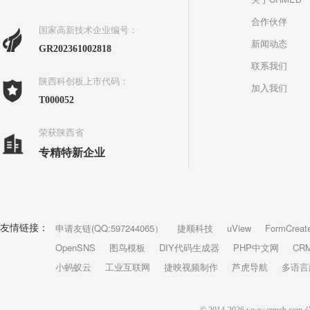
合作伙伴
国家高新技术企业编号：
新闻动态
GR202361002818
联系我们
陕西科创板上市代码：
加入我们
T000052
荣获陕西省
专精特新企业
申请友链(QQ:597244065）
捷顺科技
uView
FormCreat
友情链接：
OpenSNS
图鸟模板
DIY代码生成器
PHP中文网
CR
小蚂蚁云
工业互联网
捷映视频制作
芦虎导航
多语言