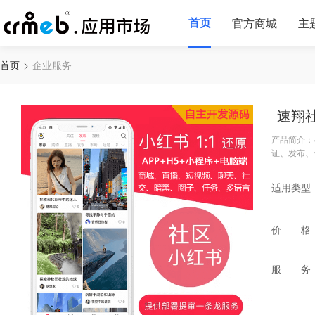
首页
官方商城
主
首页
企业服务
速翔
产品简介：
证、发布、
适用类型
价 格
服 务