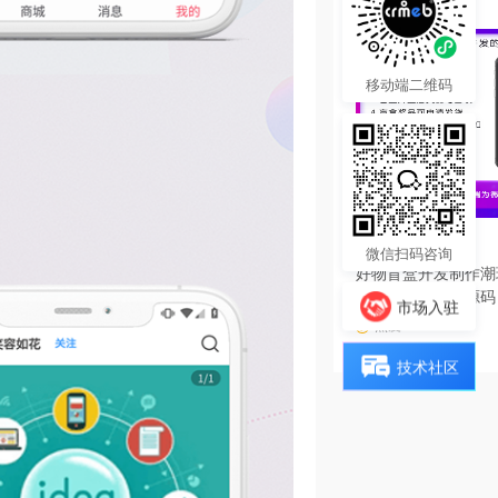
移动端二维码
3000.00
¥
微信扫码咨询
好物盲盒开发制作潮
软件系统小程序源码
市场入驻
热度 9
技术社区