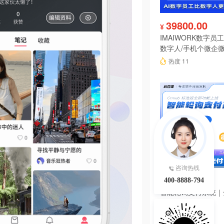
39800.00
¥
IMAIWORK数字员工d
数字人/手机个微企微
陪练/电销/客服/法
热度 11
咨询热线
3980.00
¥
400-8888-794
智能轮询支付系统｜
源码
热度 10