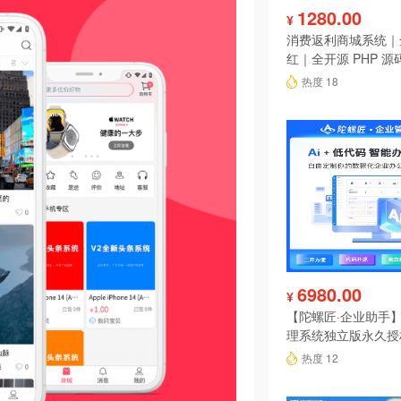
1280.00
¥
消费返利商城系统｜
红｜全开源 PHP 源
热度 18
6980.00
¥
【陀螺匠·企业助手】
理系统独立版永久授
热度 12