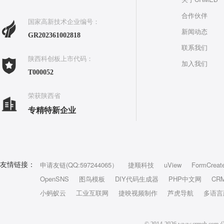
合作伙伴
国家高新技术企业编号：
新闻动态
GR202361002818
联系我们
陕西科创板上市代码：
加入我们
T000052
荣获陕西省
专精特新企业
申请友链(QQ:597244065）
捷顺科技
uView
FormCreat
友情链接：
OpenSNS
图鸟模板
DIY代码生成器
PHP中文网
CR
小蚂蚁云
工业互联网
捷映视频制作
芦虎导航
多语言