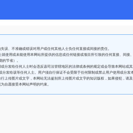
的失误、不准确或错误对用户或任何其他人士负任何直接或间接的责任。
人士就使用或未能使用本网站所提供的信息或任何链接或项目所引致的任何直接、间接
期的节省）。
用或分发给任何人士时会违反该司法管辖地区的法律或条例的规定或会导致本网站或
或分发给该等任何人士。用户须自行保证不会受限于任何限制或禁止用户使用或分发
自行上传图片或文字，本网站无法鉴别所上传图片或文字的知识版权，如果侵犯，请
视为自愿接受本网站声明的约束。