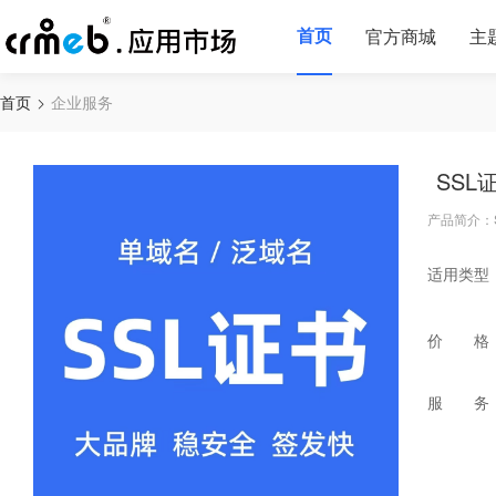
首页
官方商城
主
首页
企业服务
SSL
产品简介：S
适用类型
价 格
服 务