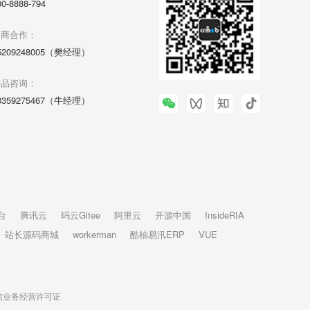
00-8888-794
招商合作：
5209248005（樊经理）
产品咨询：
3359275467（牛经理）
台
腾讯云
码云Gitee
阿里云
开源中国
InsideRIA
站长源码商城
workerman
酷柚易汛ERP
VUE
信业务经营许可证