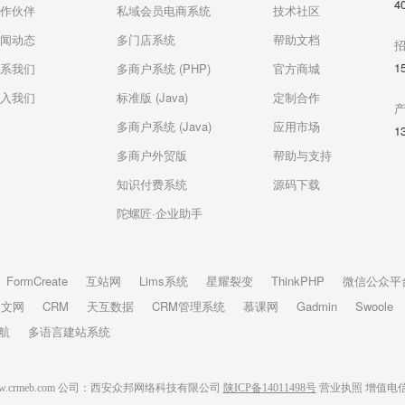
4
作伙伴
私域会员电商系统
技术社区
闻动态
多门店系统
帮助文档
1
系我们
多商户系统 (PHP)
官方商城
入我们
标准版 (Java)
定制合作
多商户系统 (Java)
应用市场
1
多商户外贸版
帮助与支持
知识付费系统
源码下载
陀螺匠·企业助手
FormCreate
互站网
Lims系统
星耀裂变
ThinkPHP
微信公众平
中文网
CRM
天互数据
CRM管理系统
慕课网
Gadmin
Swoole
航
多语言建站系统
6 www.crmeb.com 公司：西安众邦网络科技有限公司
陕ICP备14011498号
营业执照
增值电