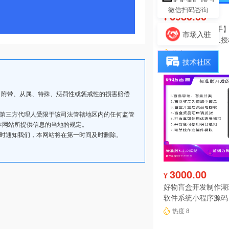
微信扫码咨询
6980.00
¥
【陀螺匠·企业助手】
市场入驻
理系统独立版永久授
热度 9
技术社区
、附带、从属、特殊、惩罚性或惩戒性的损害赔偿
其第三方代理人受限于该司法管辖地区内的任何监管
本网站所提供信息的当地的规定。
及时通知我们，本网站将在第一时间及时删除。
3000.00
¥
好物盲盒开发制作潮
软件系统小程序源码
热度 8