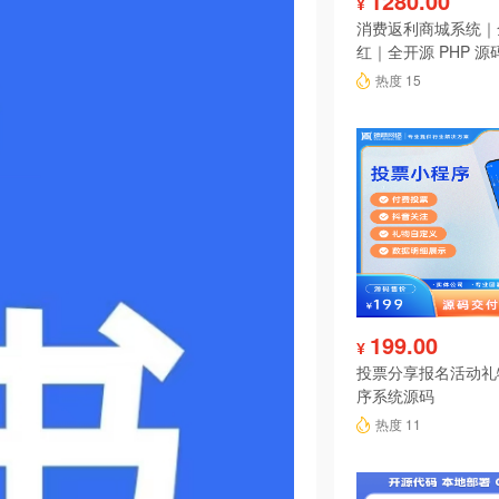
1280.00
¥
消费返利商城系统｜
红｜全开源 PHP 源
热度 15
199.00
¥
投票分享报名活动礼
序系统源码
热度 11