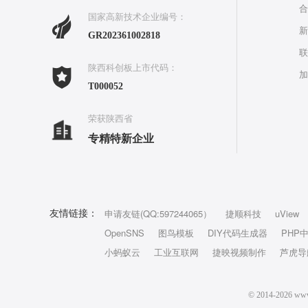
合
国家高新技术企业编号：
新
GR202361002818
联
陕西科创板上市代码：
加
T000052
荣获陕西省
专精特新企业
申请友链(QQ:597244065）
捷顺科技
uView
友情链接：
OpenSNS
图鸟模板
DIY代码生成器
PHP
小蚂蚁云
工业互联网
捷映视频制作
芦虎导
© 2014-202