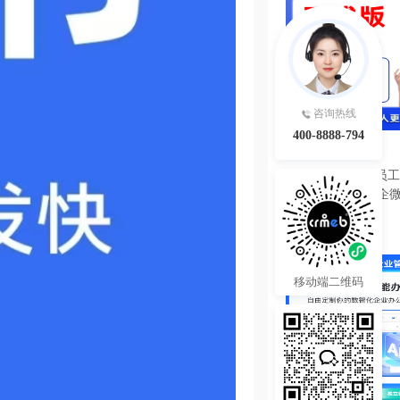
咨询热线
400-8888-794
39800.00
¥
IMAIWORK数字员工d
数字人/手机个微企微
陪练/电销/客服/法
热度 10
移动端二维码