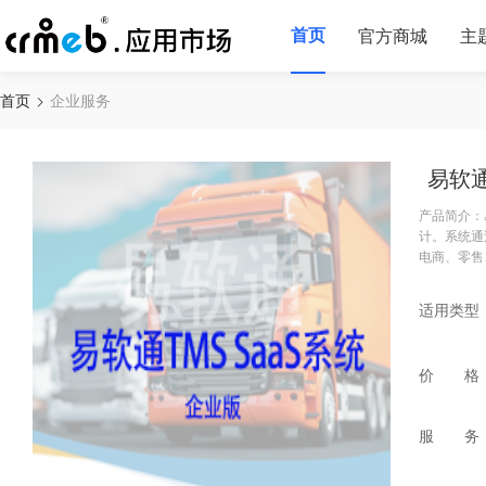
首页
官方商城
主
首页
企业服务
易软
产品简介：
计。系统通
电商、零售
适用类型
价 格
服 务