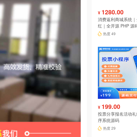
1280.00
¥
消费返利商城系统｜
红｜全开源 PHP 源
热度 49
199.00
¥
投票分享报名活动礼
序系统源码
热度 29