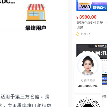
3980.00
¥
智能轮询支付系统｜
源码
热度 26
咨询热线
400-8888-794
4680.00
¥
酷柚易汛ERP供应
系统