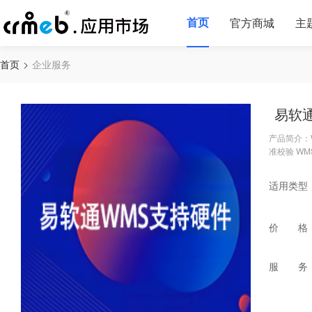
首页
官方商城
主
首页
企业服务
易软
产品简介：
准校验 W
适用类型
价 格
服 务