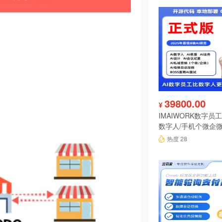
39800.00
¥
IMAIWORK数字员工d
数字人/手机个微企微
陪练/电销/客服/法
热度 28