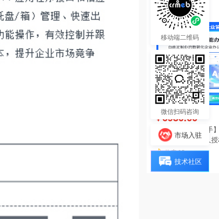
热度 25
移动端二维码
微信扫码咨询
6980.00
¥
【陀螺匠·企业助手】
市场入驻
理系统独立版永久授
热度 25
技术社区