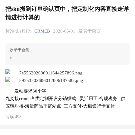
把sku搬到订单确认页中，把定制化内容直接走详
情进行计算的
标准版 (PHP)
CRMEB
2026-06-01
发表于陕西
收录于合集
#
发帖要求30个字
九爻接crmeb各类定制开发分销模式   灵活用工-合规税务   供
应链对接-海量商品丰富站点  三方支付-大额银行卡支付
阅读 498