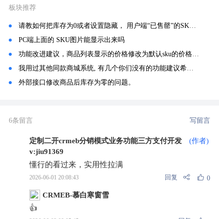
板块推荐
请教如何把库存为0或者设置隐藏， 用户端“已售罄”的SKU， 按钮灰掉不可按 或者 隐藏掉不可见。
PC端上面的 SKU图片能显示出来吗
功能改进建议，商品列表显示的价格修改为默认sku的价格，或者可以自定义
我用过其他同款商城系统, 有几个你们没有的功能建议希望增加
外部接口修改商品后库存为零的问题。
6条留言
写留言
定制二开crmeb分销模式业务功能三方支付开发
(作者)
v:jiu91369
懂行的看过来，实用性拉满
回复
2026-06-01 20:08:43
0
CRMEB-慕白寒窗雪
👍