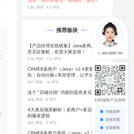
预告，调价前最后一波福利，速抢~
阅读
评论
6.8k
43
复
推荐板块
【产品经理在线收集】Java多商户系统
意见征集帖，欢迎大家反馈！
400-8888-794
复
阅读
评论
5.5k
113
CRMEB多商户（Java）v2.4更新预
告：自动分账+库存管理，让平台自动
管好“钱和货”！
阅读
评论
807
14
这个 “店铺分组” 功能到底有多实用！
阅读
评论
808
6
扫码领取产品资料
4大真实场景解析｜多商户+多店铺模式
功能清单
复
的爆发逻辑
思维导图
阅读
评论
955
3
安装教程
CRMEB多商户系统（Java）v2.3正式