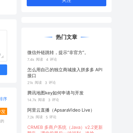
关注
热门文章
微信外链跳转，提示“非官方”。
0
阅读
评论
7.4k
4
怎么用自己的独立商城接入拼多多 API
接口
阅读
评论
21k
3
腾讯地图key如何申请与开发
排序
阅读
评论
14.7k
3
阿里云直播（ApsaraVideo Live）
沙发
阅读
评论
7.2k
5
您的
CRMEB 多商户系统（Java）v2.2更新