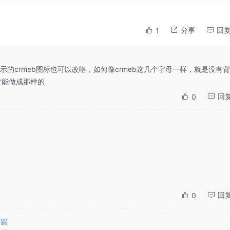
分享
回
1
的crmeb图标也可以改咯，如何像crmeb这几个字母一样，就是没有背
才能做成那样的
回
0
回
0