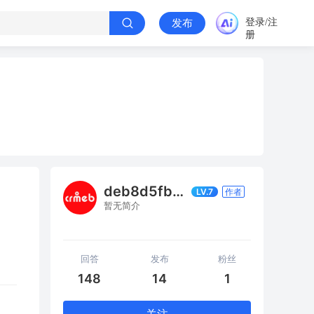
登录/注
发布
册
deb8d5fbef4b
LV.7
作者
暂无简介
回答
发布
粉丝
148
14
1