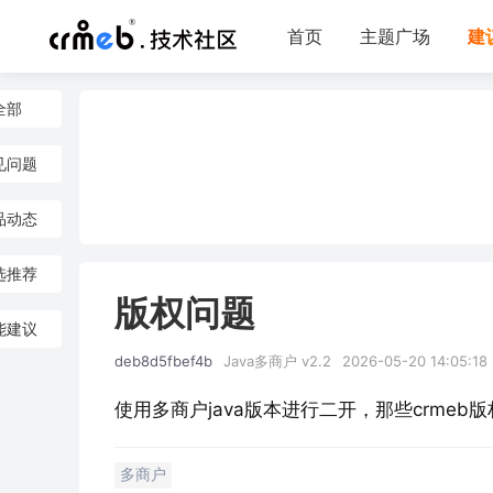
首页
主题广场
建
全部
见问题
品动态
选推荐
版权问题
能建议
deb8d5fbef4b
Java多商户 v2.2
2026-05-20 14:05:18
使用多商户java版本进行二开，那些crme
多商户