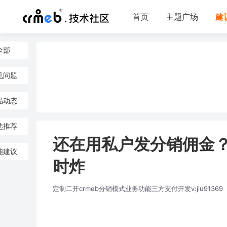
首页
主题广场
建
全部
见问题
品动态
选推荐
还在用私户发分销佣金
能建议
时炸
定制二开crmeb分销模式业务功能三方支付开发v:jiu91369