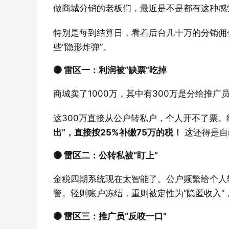
做商城分销的老板们，最近是不是都有这种感
特别是每到结算日，看着后台几十万的分销佣
些“隐形炸弹”。
🔴 雷区一：利润被“缺票”吃掉
商城卖了1000万，其中有300万是分给推广
这300万直接从公户转私户，个人开不了票。
出”，直接按25%补缴75万的税！
​ 这还得
🔴 雷区二：公转私被“盯上”
金税四期系统现在太智能了。公户频繁给个人
警。轻则账户冻结，重则被定性为“隐匿收入”
🔴 雷区三：推广员“反咬一口”