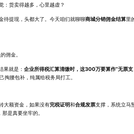
觉：货卖得越多，心里越虚？
金待提现，头都大了。今天咱们就聊聊
商城分销佣金结算
里
员的佣金。
结果就是：
企业所得税汇算清缴时，这300万要算作“无票支
是自己掏腰包补，纯属给税务局打工。
转大额资金，如果没有
完税证明
和
合规发票
支撑，系统立马
，那是真要坐牢的。