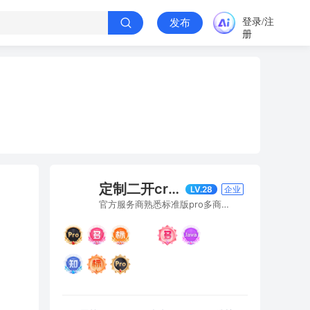
登录/注
发布
册
定制二开crmeb分销模式业务功能三方支付开发v:jiu91369
LV.28
企业
官方服务商熟悉标准版pro多商户多门店版等的源码二开各类分销模式、三方支付、供应链体系以及场景业务功能等定制化开发vx：jiu91369，回答不清晰的可以扫昵称后面二维码加微