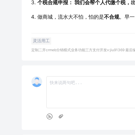
个税合规申报：​ 我们会帮个人代缴个税，
做商城，流水大不怕，怕的是
不合规
。早一
灵活用工
定制二开crmeb分销模式业务功能三方支付开发v:jiu91369 最后编辑于2