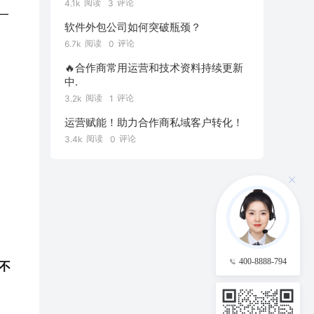
阅读
评论
4.1k
3
一
软件外包公司如何突破瓶颈？
阅读
评论
6.7k
0
🔥合作商常用运营和技术资料持续更新
中.
阅读
评论
3.2k
1
运营赋能！助力合作商私域客户转化！
阅读
评论
3.4k
0
400-8888-794
不