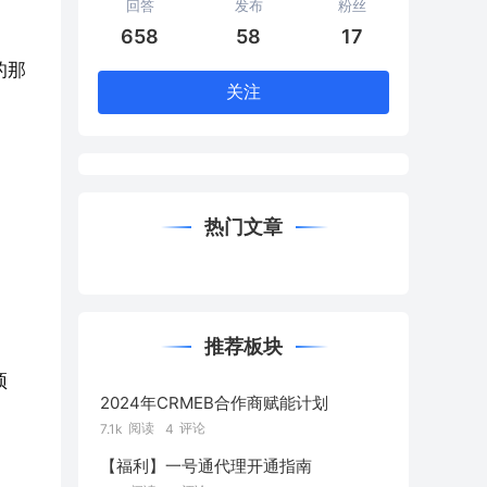
回答
发布
粉丝
658
58
17
的那
关注
热门文章
推荐板块
预
2024年CRMEB合作商赋能计划
阅读
评论
7.1k
4
【福利】一号通代理开通指南