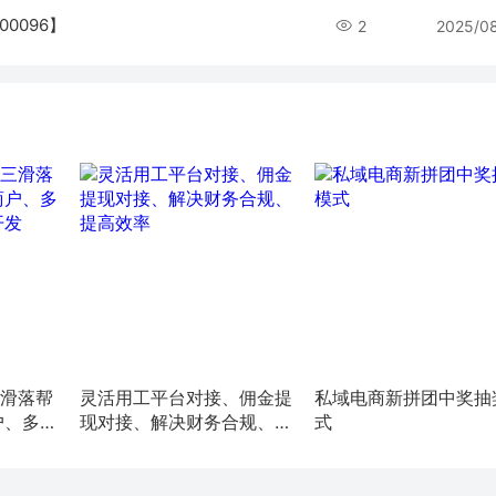
0096】
2
2025/0
三滑落帮
灵活用工平台对接、佣金提
私域电商新拼团中奖抽
户、多店
现对接、解决财务合规、提
式
发
高效率