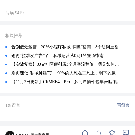
阅读 9419
板块推荐
告别低效运营！2026小程序私域“翻盘”指南：8个法则重塑转化路径
别再“拉群发广告”了！私域运营从0到1的登顶指南
【实战复盘】30㎡社区便利店3个月客流翻倍！我是如何玩转公众号+CRMEB的？
别再迷信“私域神话”了：90%的人死在工具上，剩下的赢在系统里
【11月2日更新】CRMEB4、Pro、多商户插件包集合贴 视频教程
1条留言
写留言