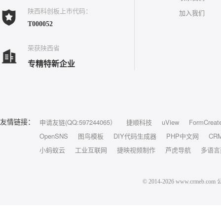
陕西科创板上市代码：
加入我们
T000052
荣获陕西省
专精特新企业
申请友链(QQ:597244065）
捷顺科技
uView
FormCreat
友情链接：
OpenSNS
图鸟模板
DIY代码生成器
PHP中文网
CR
小蚂蚁云
工业互联网
捷映视频制作
芦虎导航
多语言
© 2014-2026 www.crm