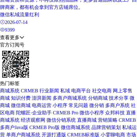
牌商家，都有机会拿到官方店铺席位。
微信私域流量红利
2026-07-14
9399
查看更多
官方订阅号
热门标签
商城系统
CRMEB
行业新闻
私域
电商平台
社交电商
网上零售
商城
知识付费
澎湃新闻
多商户商城系统
分销商城
技术分享
微
商城
微信商城
电商运营
小程序
常见问题
微分销
多商户系统
社
区电商
陀螺匠·企业助手
CRMEB Pro
微信小程序
众邦科技
直播
商城系统
经济观察网
微信分销系统
直播商城
营销策略
CRMEB
多商户Java版
CRMEB Pro版
微信商城系统
品牌营销策划
私域运
营
单商户商城系统
开源打通版
CRMEB标准版
小雯聊电商
市场