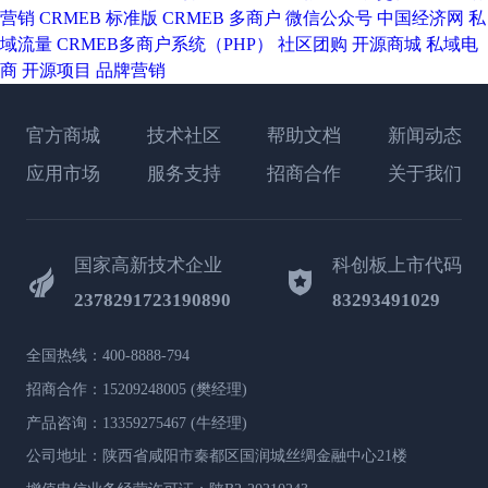
营销
CRMEB 标准版
CRMEB 多商户
微信公众号
中国经济网
私
域流量
CRMEB多商户系统（PHP）
社区团购
开源商城
私域电
商
开源项目
品牌营销
官方商城
技术社区
帮助文档
新闻动态
应用市场
服务支持
招商合作
关于我们
国家高新技术企业
科创板上市代码
2378291723190890
83293491029
全国热线：400-8888-794
招商合作：15209248005 (樊经理)
产品咨询：13359275467 (牛经理)
公司地址：陕西省咸阳市秦都区国润城丝绸金融中心21楼