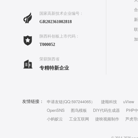
合
国家高新技术企业编号：
新
GR202361002818
联
陕西科创板上市代码：
加
T000052
荣获陕西省
专精特新企业
申请友链(QQ:597244065）
捷顺科技
uView
友情链接：
OpenSNS
图鸟模板
DIY代码生成器
PHP
小蚂蚁云
工业互联网
捷映视频制作
芦虎导