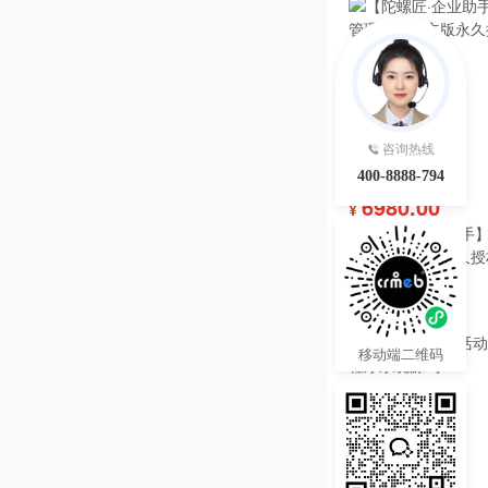
咨询热线
400-8888-794
6980.00
¥
【陀螺匠·企业助手】
理系统独立版永久授
热度 43
移动端二维码