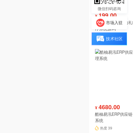
微信扫码咨询
199.00
¥
投票分享报名活动礼
市场入驻
序系统源码
热度 42
技术社区
4680.00
¥
酷柚易汛ERP供应
系统
热度 39