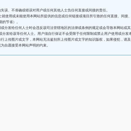
的失误、不准确或错误对用户或任何其他人士负任何直接或间接的责任。
人士就使用或未能使用本网站所提供的信息或任何链接或项目所引致的任何直接、间接
期的节省）。
用或分发给任何人士时会违反该司法管辖地区的法律或条例的规定或会导致本网站或
或分发给该等任何人士。用户须自行保证不会受限于任何限制或禁止用户使用或分发
自行上传图片或文字，本网站无法鉴别所上传图片或文字的知识版权，如果侵犯，请
视为自愿接受本网站声明的约束。