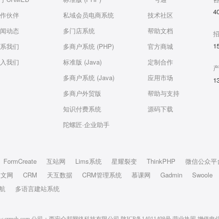
4
作伙伴
私域会员电商系统
技术社区
闻动态
多门店系统
帮助文档
1
系我们
多商户系统 (PHP)
官方商城
入我们
标准版 (Java)
定制合作
多商户系统 (Java)
应用市场
1
多商户外贸版
帮助与支持
知识付费系统
源码下载
陀螺匠·企业助手
FormCreate
互站网
Lims系统
星耀裂变
ThinkPHP
微信公众平
中文网
CRM
天互数据
CRM管理系统
慕课网
Gadmin
Swoole
航
多语言建站系统