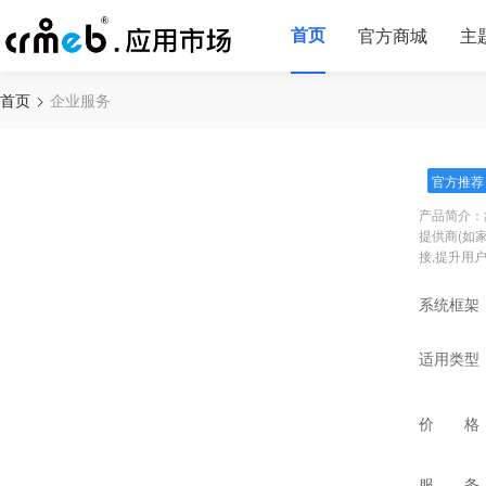
首页
官方商城
主
首页
企业服务
官方推荐
产品简介：
提供商(如
接,提升用
系统框架
适用类型
价 格
服 务