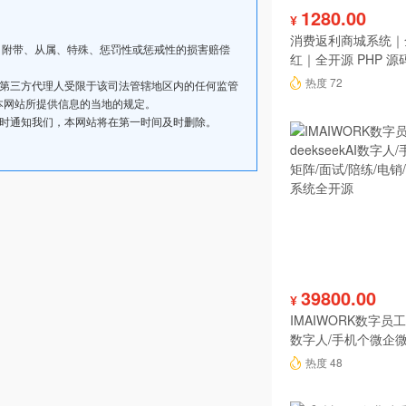
1280.00
¥
消费返利商城系统｜
、附带、从属、特殊、惩罚性或惩戒性的损害赔偿
红｜全开源 PHP 源
热度 72
其第三方代理人受限于该司法管辖地区内的任何监管
本网站所提供信息的当地的规定。
及时通知我们，本网站将在第一时间及时删除。
39800.00
¥
IMAIWORK数字员工d
数字人/手机个微企微
陪练/电销/客服/法
热度 48