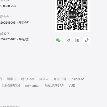
00-8888-794
招商合作：
5209248005（樊经理）
产品咨询：
3359275467（牛经理）
台
腾讯云
码云Gitee
阿里云
开源中国
InsideRIA
站长源码商城
workerman
酷柚易汛ERP
VUE