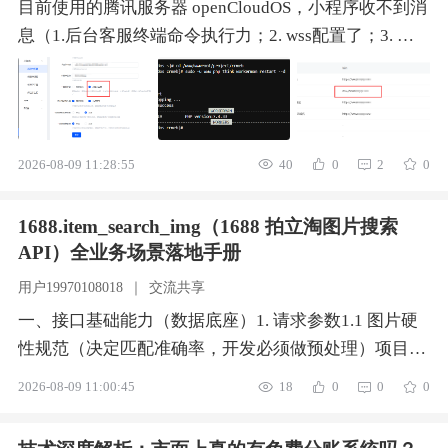
目前使用的腾讯服务器 openCloudOS，小程序收不到消
息（1.后台客服终端命令执行力；2. wss配置了；3. 小
程序客服开关也开了），用的源码版本
2026-08-09 11:28:55
40
0
2
0
1688.item_search_img（1688 拍立淘图片搜索
API）全业务场景落地手册
用户19970108018
｜
交流共享
一、接口基础能力（数据底座）1. 请求参数1.1 图片硬
性规范（决定匹配准确率，开发必须做预处理）项目规
范禁忌格式JPG/JPEG、PNGGIF、WebP、透明底
2026-08-09 11:00:45
18
0
0
0
PNG、拼图、长截图大小≤1MB，最大不超 4MB原图
5MB 以上直接触发 413 超限报错分辨率最小边