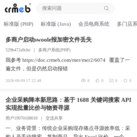
标准版 (PHP)
标准版 (Java)
会员电商系统
多门店
多商户启动swoole报加密文件丢失
529b472a9cbe
｜
多商户系统(PHP)
我参考 https://doc.crmeb.com/mer/mer2/6074 覆盖了一
遍文件，但是仍然启动报错
2026-08-09 17:22:48
8
0
0
0
企业采购降本新思路：基于 1688 关键词搜索 API
实现批量比价与物资寻源
用户19970108018
｜
交流共享
一、业务背景：传统企业采购现存痛点寻源效率低：采
购人员手动搜索、复制商品、导出 Excel 比价，一个物