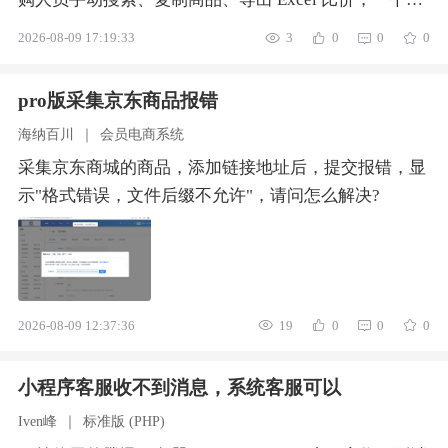
资品类就要耗费数小时，品类多的时候人力成本极高。
2026-08-09 17:19:33
3
0
0
0
比价样本有限：人工浏览页面，只能看到前几页供应
商，大量优质中小工厂被漏掉，无法形成充分比价。
pro版采集京东商品报错
B2B 批发维度容易忽略：只对比表面标价，忽略最小起
海纳百川
｜
会员电商系统
订量 MOQ、阶梯价、运费、发货时效，导致 “低价但无
法匹配采购量”，实际采购成本虚高1688。缺少价格持
采集京东商城的商品，添加链接地址后，提交报错，显
续监控：一次性比价完成后，无法持续跟踪品类价格波
示"格式错误，文件后缀不允许"，请问怎么解决?
动，错过采购窗口期。供应商筛选靠经验：缺少标准化
维度，诚信通年限、发货率、回头率等指标无法批量量
化评估。1688 关键词搜索 AP
2026-08-09 12:37:36
19
0
0
0
小程序客服收不到消息，系统客服可以
Iven峰
｜
标准版 (PHP)