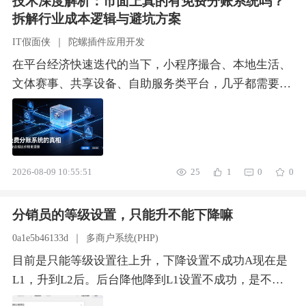
技术深度解析：市面上真的有免费分账系统吗？
≥256px；推荐 720‑800px缩略小图、模糊截图匹配率暴
拆解行业成本逻辑与避坑方案
跌画面商品主体居中，主体占画面＞60%；少水印、少
IT假面侠
｜
陀螺插件应用开发
杂物大面积水印、多件混拍、背景杂乱、纯文字图传参
在平台经济快速迭代的当下，小程序撮合、本地生活、
二选一： ① img id 传入公网 HTTPS 图片 URL（优先推
文体赛事、共享设备、自助服务类平台，几乎都需要用
荐，减少 Base64 编解码异常）；URL 特殊字符必须做
到分账结算能力。大量初创技术团队、项目负责人为压
URL 编码。
缩前期成本，盲目寻找“免费分账系统”“零成本合规分
账工具”。但从支付清算行业底层逻辑来看，合规分账
体系不存在无成本运行模式，开户、通道、风控、存
2026-08-09 10:55:51
25
1
0
0
证、运维均存在刚性支出。本文从技术架构、行业成
本、方案对比、风险坑点多维度，深度解析免费分账噱
分销员的等级设置，只能升不能下降嘛
头背后的行业真相，同时客观分享合规、低成本、可落
地的分账选型方案，为技术开发者提供可参考的选型依
0a1e5b46133d
｜
多商户系统(PHP)
据。核心观点：普通SaaS工具可以免费试用、开源复
目前是只能等级设置往上升，下降设置不成功A现在是
用，但资金类分账系统无永久全功能免费的商业逻辑。
L1，升到L2后。后台降他降到L1设置不成功，是不支
所有
持下降成功嘛