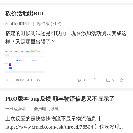
历史数据。数据统计逻辑与展示名称完全不匹配，导致
砍价活动出BUG
数据大屏失去运营参考价值，无法支撑日常数据复盘与
经营决策。数值显示遮挡，组件适配存在缺陷浏览量指
9bfd1dc83801
｜
标准版 (PHP)
标的数字展示组件存在 UI 适配 bug：当浏览量数值达
搭建的时候测试还是可以的。现在添加活动测试变成这
到 5 位数及以上时，数字会被环形组
样？又是哪里出错了？
2026-08-08 14:16:35
81
0
5
0
PRO版本 bug反馈 顺丰物流信息又不显示了
一线运营者
｜
会员电商系统
上次反应的是快捷快物流不显示物流信息【
https://www.crmeb.com/ask/thread/76504 】这次发现顺