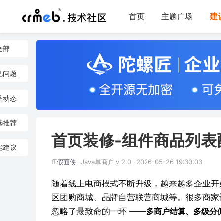
首页
主题广场
建
全部
见问题
品动态
选推荐
首页装修-组件商品列表
能建议
IT假面侠
Java单商户 v 2.0
2026-05-26 19:30:03
随着线上电商模式不断升级，越来越多企业开
区团购商城、品牌自营联营商城等。很多商家
忽略了最致命的一环 ——
多商户结算、多级分