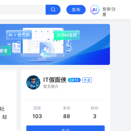
登录/注
发布
册
IT假面侠
LV.13
作者
暂无简介
回答
发布
粉丝
社
103
88
3
，却