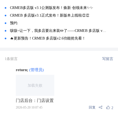
CRMEB多店版 v3.1公测版发布！焕新·创领未来✨️✨️
CRMEB 多店版v3.1正式发布！新版本上线啦👏👏
预约
咳咳~让一下，我多店要出来装✏️了——CRMEB 多店版 v3.2更新预告！🤩🤩
🔥更新预告！CRMEB 多店版v2.6功能抢先看！
1条留言
写留言
return;
(管理员)
加载失败
门店后台：门店设置
回复
2026-05-20 10:07:45
2