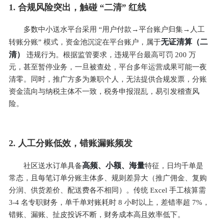
1. 合规风险突出，触碰 “二清” 红线
多数中小送水平台采用 “用户付款→平台账户归集→人工
无证清算（二
转账分账” 模式，资金池沉淀在平台账户，属于
清）
 违规行为。根据监管要求，违规平台最高可罚 200 万
元，甚至暂停业务，一旦被查处，平台多年运营成果可能一夜
清零。同时，推广方多为兼职个人，无法提供合规发票，分账
资金流向与纳税主体不一致，税务申报混乱，易引发稽查风
险。
2. 人工分账低效，错账漏账频发
高频、小额、海量
社区送水订单具备
特征，日均千单是
常态，且每笔订单分账主体多、规则差异大（推广佣金、复购
分润、供货差价、配送费各不相同）。传统 Excel 手工核算需 
3-4 名专职财务，单千单对账耗时 8 小时以上，差错率超 7%，
错账、漏账、扯皮投诉不断，财务成本高且效率低下。