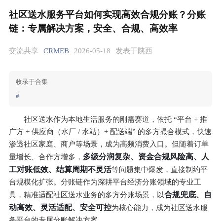
社区送水服务平台如何实现高效合规分账？分账
链：专属解决方案，安全、合规、高效率
交流共享
CRMEB
2026-05-18
发表于陕西
收录于合集
#
社区送水作为本地生活服务的刚需赛道，依托 “平台 + 推
广方 + 供应商（水厂 / 水站）+ 配送端” 的多方撮合模式，快速
渗透社区家庭、商户等场景，成为高频消费入口。但随着订单
多级分润复杂、资金合规风险高、人
量增长、合作方增多，
工对账低效、结算周期不灵活
等问题集中爆发，直接制约平
台规模化扩张。分账链作为深耕平台经济分账领域的专业工
合规兜底、自
具，精准适配社区送水业务的多方分账场景，以
动高效、灵活适配、安全可控
为核心能力，成为社区送水服
务平台的专属分账解决方案。