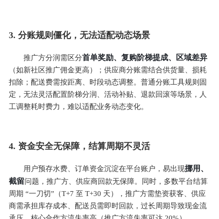
3. 分账规则僵化，无法适配动态场景
首单奖励、复购阶梯提成、区域差异
推广方分润需区分
（如新社区推广佣金更高）；供应商分账需结合供货量、损耗
扣除；配送费需按距离、时段动态调整。普通分账工具规则固
定，无法灵活配置阶梯分润、活动补贴、退款回滚等场景，人
工调整耗时费力，难以适配业务动态变化。
4. 资金安全无保障，结算周期不灵活
挪用、
用户预存水费、订单资金沉淀在平台账户，易出现
截留
问题，推广方、供应商回款无保障。同时，多数平台结算
周期 “一刀切”（T+7 至 T+30 天），推广方需垫资获客、供应
商需承担库存成本、配送员需即时回款，过长周期导致现金流
承压，核心合作方流失率高（推广方流失率可达 20%）。