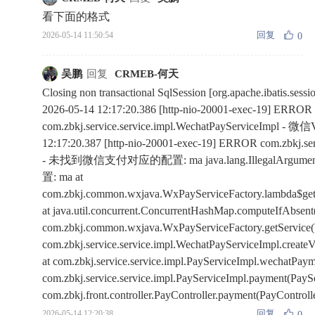
看下面的格式
回复
2026-05-14 11:50:54
0
吴鹏
回复
CRMEB-何天
Closing non transactional SqlSession [org.apache.ibatis.ses
2026-05-14 12:17:20.386 [http-nio-20001-exec-19] ERROR
com.zbkj.service.service.impl.WechatPayServiceI
12:17:20.387 [http-nio-20001-exec-19] ERROR com.zbkj.ser
- 未找到微信支付对应的配置: ma java.lang.IllegalArg
置: ma at
com.zbkj.common.wxjava.WxPayServiceFactory.lambda$getS
at java.util.concurrent.ConcurrentHashMap.computeIfAbsen
com.zbkj.common.wxjava.WxPayServiceFactory.getService(W
com.zbkj.service.service.impl.WechatPayServiceImpl.creat
at com.zbkj.service.service.impl.PayServiceImpl.wechatPaym
com.zbkj.service.service.impl.PayServiceImpl.payment(PaySe
com.zbkj.front.controller.PayController.payment(PayControll
回复
2026-05-14 12:20:38
0