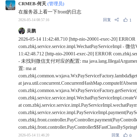
CRMEB-何天
(管理员)
在服务器上看一下front的日志
回复
2026-05-14 08:57:16
1
吴鹏
2026-05-14 11:42:48.710 [http-nio-20001-exec-20] ERROR
com.zbkj.service.service.impl.WechatPayServiceI
11:42:48.712 [http-nio-20001-exec-20] ERROR com.zbkj.ser
- 未找到微信支付对应的配置: ma java.lang.IllegalArg
置: ma at
com.zbkj.common.wxjava.WxPayServiceFactory.lambda$getS
at java.util.concurrent.ConcurrentHashMap.computeIfAbsen
com.zbkj.common.wxjava.WxPayServiceFactory.getService(W
com.zbkj.service.service.impl.WechatPayServiceImpl.creat
at com.zbkj.service.service.impl.PayServiceImpl.wechatPaym
com.zbkj.service.service.impl.PayServiceImpl.payment(PaySe
com.zbkj.front.controller.PayController.payment(PayControlle
com.zbkj.front.controller.PayController$$FastClassBySpri
回复
2026-05-14 11:46:20
0