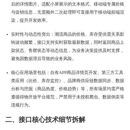
后的详情图片、适配小屏展示的文本格式、移动端专属价格
与促销信息，无需额外二次处理即可直接用于移动端前端渲
染，提升开发效率。
实时性与动态性突出：潮流商品的价格、库存受供需关系影
响波动频繁，接口支持实时获取最新数据，同时返回商品上
架状态、售罄状态等动态信息，为业务决策提供及时支撑，
避免因数据滞后导致的业务风险。
核心应用场景包括：自有APP商品详情页开发、第三方工具
类应用（比价、库存监控）、品牌商供应链数据同步、数据
分析与挖掘（商品热度、价格趋势）等，所有场景均需严格
遵循得物开放平台规范，严禁用于未授权爬虫、数据倒卖等
违规行为。
二、接口核心技术细节拆解