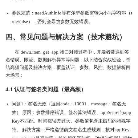
参数规范：needAuthInfo等布尔型参数需转为小写字符串（t
rue/false），否则会导致参数无效错误。
四、常见问题与解决方案（技术避坑）
在 dewu.item_get_app 接口对接过程中，开发者常遇到签
名错误、限流、数据解析异常等问题，以下结合实战经验，总
结高频问题及解决方案，覆盖认证、参数、风控、数据解析四
大场景：
4.1 认证与签名类问题（最高频）
问题1：签名无效（返回code：10001，message：签名无
效） 原因：参数排序错误、签名算法错误、appSecret与app
Key不匹配、时间戳误差过大、参数值包含未编码的特殊字
符。 解决方案：严格遵循前文签名生成规则，核对appKey