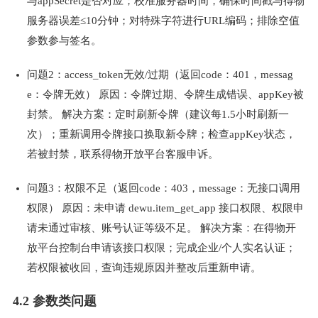
与appSecret是否对应；校准服务器时间，确保时间戳与得物
服务器误差≤10分钟；对特殊字符进行URL编码；排除空值
参数参与签名。
问题2：access_token无效/过期（返回code：401，messag
e：令牌无效） 原因：令牌过期、令牌生成错误、appKey被
封禁。 解决方案：定时刷新令牌（建议每1.5小时刷新一
次）；重新调用令牌接口换取新令牌；检查appKey状态，
若被封禁，联系得物开放平台客服申诉。
问题3：权限不足（返回code：403，message：无接口调用
权限） 原因：未申请 dewu.item_get_app 接口权限、权限申
请未通过审核、账号认证等级不足。 解决方案：在得物开
放平台控制台申请该接口权限；完成企业/个人实名认证；
若权限被收回，查询违规原因并整改后重新申请。
4.2 参数类问题