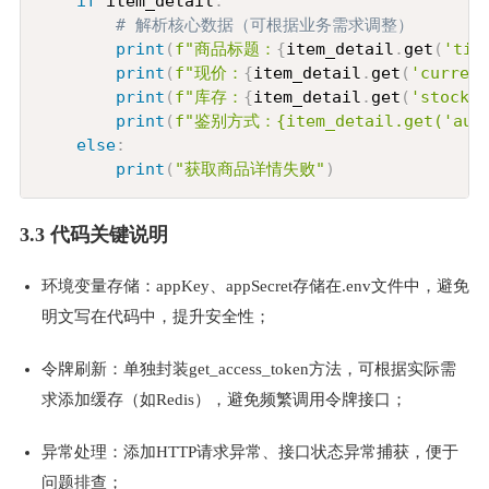
if
 item_detail
:
# 解析核心数据（可根据业务需求调整）
print
(
f"商品标题：
{
item_detail
.
get
(
'tit
print
(
f"现价：
{
item_detail
.
get
(
'current
print
(
f"库存：
{
item_detail
.
get
(
'stock'
)
print
(
f"鉴别方式：{item_detail.get('authe
else
:
print
(
"获取商品详情失败"
)
3.3 代码关键说明
环境变量存储：appKey、appSecret存储在.env文件中，避免
明文写在代码中，提升安全性；
令牌刷新：单独封装get_access_token方法，可根据实际需
求添加缓存（如Redis），避免频繁调用令牌接口；
异常处理：添加HTTP请求异常、接口状态异常捕获，便于
问题排查；