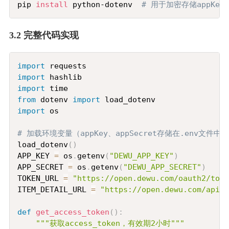
pip 
install
 python-dotenv  
# 用于加密存储appKey
3.2 完整代码实现
Copy
import
import
import
from
 dotenv 
import
import
 os

# 加载环境变量（appKey、appSecret存储在.env文件
load_dotenv
(
)
APP_KEY 
=
 os
.
getenv
(
"DEWU_APP_KEY"
)
APP_SECRET 
=
 os
.
getenv
(
"DEWU_APP_SECRET"
)
TOKEN_URL 
=
"https://open.dewu.com/oauth2/toke
ITEM_DETAIL_URL 
=
"https://open.dewu.com/api/v
def
get_access_token
(
)
:
"""获取access_token，有效期2小时"""