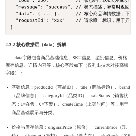
  "code": 200,          // 状态码，200表示成功，
  "message": "success", // 状态描述，异常时返回
  "data": { ... },      // 核心商品详情数据，下文
  "requestId": "xxx"    // 请求唯一标识，用于异
}
2.3.2 核心数据层（data）拆解
data字段包含商品基础信息、SKU信息、鉴别信息、价格
库存信息、详情内容等，核心字段如下（仅列出技术对接高频
字段）：
基础信息：productId（商品ID）、title（商品标题）、brand
（品牌信息）、categoryId（品类ID）、saleStatus（销售状
态：1=在售，0=下架）、createTime（上架时间）等，用于
商品基础展示与分类。
价格与库存信息：originalPrice（原价）、currentPrice（现
价）、discount（折扣）、stock（总库存）、skuStock（各S