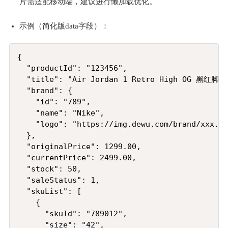
片需适配移动端，建议进行懒加载优化。
示例（简化版data字段）：
Copy
{

  "productId": "123456",

  "title": "Air Jordan 1 Retro High OG 黑红脚趾"
  "brand": {

    "id": "789",

    "name": "Nike",

    "logo": "https://img.dewu.com/brand/xxx.jp
  },

  "originalPrice": 1299.00,

  "currentPrice": 2499.00,

  "stock": 50,

  "saleStatus": 1,

  "skuList": [

    {

      "skuId": "789012",

      "size": "42",
