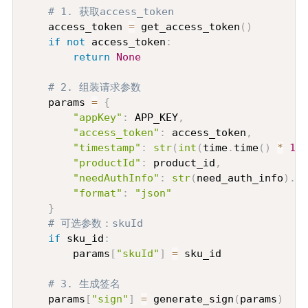
# 1. 获取access_token
    access_token 
=
 get_access_token
(
)
if
not
 access_token
:
return
None
# 2. 组装请求参数
    params 
=
{
"appKey"
:
 APP_KEY
,
"access_token"
:
 access_token
,
"timestamp"
:
str
(
int
(
time
.
time
(
)
*
100
"productId"
:
 product_id
,
"needAuthInfo"
:
str
(
need_auth_info
)
.
lo
"format"
:
"json"
}
# 可选参数：skuId
if
 sku_id
:
        params
[
"skuId"
]
=
 sku_id

# 3. 生成签名
    params
[
"sign"
]
=
 generate_sign
(
params
)