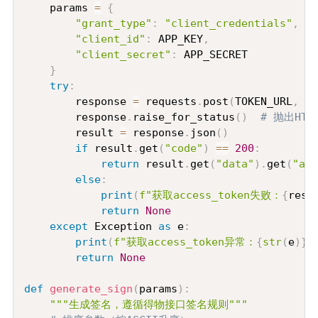
    params 
=
{
"grant_type"
:
"client_credentials"
,
"client_id"
:
 APP_KEY
,
"client_secret"
:
 APP_SECRET

}
try
:
        response 
=
 requests
.
post
(
TOKEN_URL
,
 da
        response
.
raise_for_status
(
)
# 抛出HT
        result 
=
 response
.
json
(
)
if
 result
.
get
(
"code"
)
==
200
:
return
 result
.
get
(
"data"
)
.
get
(
"acc
else
:
print
(
f"获取access_token失败：
{
resu
return
None
except
 Exception 
as
 e
:
print
(
f"获取access_token异常：
{
str
(
e
)
}
"
return
None
def
generate_sign
(
params
)
:
"""生成签名，遵循得物接口签名规则"""