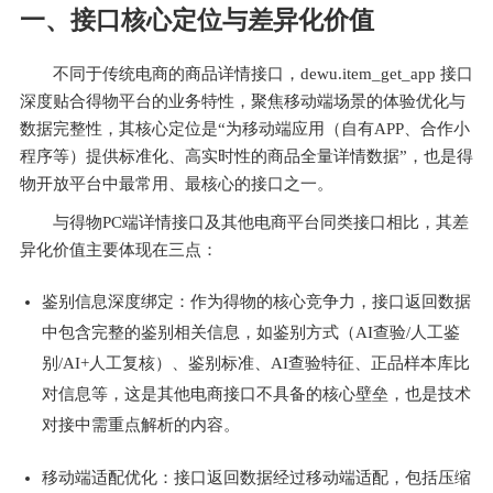
一、接口核心定位与差异化价值
不同于传统电商的商品详情接口，dewu.item_get_app 接口
深度贴合得物平台的业务特性，聚焦移动端场景的体验优化与
数据完整性，其核心定位是“为移动端应用（自有APP、合作小
程序等）提供标准化、高实时性的商品全量详情数据”，也是得
物开放平台中最常用、最核心的接口之一。
与得物PC端详情接口及其他电商平台同类接口相比，其差
异化价值主要体现在三点：
鉴别信息深度绑定：作为得物的核心竞争力，接口返回数据
中包含完整的鉴别相关信息，如鉴别方式（AI查验/人工鉴
别/AI+人工复核）、鉴别标准、AI查验特征、正品样本库比
对信息等，这是其他电商接口不具备的核心壁垒，也是技术
对接中需重点解析的内容。
移动端适配优化：接口返回数据经过移动端适配，包括压缩