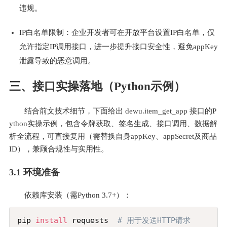
违规。
IP白名单限制：企业开发者可在开放平台设置IP白名单，仅
允许指定IP调用接口，进一步提升接口安全性，避免appKey
泄露导致的恶意调用。
三、接口实操落地（Python示例）
结合前文技术细节，下面给出 dewu.item_get_app 接口的P
ython实操示例，包含令牌获取、签名生成、接口调用、数据解
析全流程，可直接复用（需替换自身appKey、appSecret及商品
ID），兼顾合规性与实用性。
3.1 环境准备
依赖库安装（需Python 3.7+）：
Copy
pip 
install
 requests  
# 用于发送HTTP请求