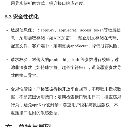
用异步解析的方式，提升接口响应速度。
5.3 安全性优化
敏感信息保护：appKey、appSecret、access_token等敏感信
息，采用加密存储（如AES加密），禁止明文存储在代码、
配置文件、客户端中；定期更换appSecret，降低泄露风险。
请求校验：对传入的productId、skuId等参数进行校验，过
滤非法参数（如特殊字符、超长字符串），避免恶意参数导
致的接口异常。
合规性管控：严格遵循得物开放平台规范，不爬取未授权数
据，不超范围调用接口；定期检查接口调用日志，排查违规
行为，避免appKey被封禁；尊重用户隐私与数据版权，不
泄露接口返回的敏感数据。