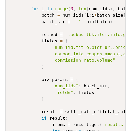
for
 i 
in
range
(
0
,
len
(
num_iids
)
,
 batch
            batch 
=
 num_iids
[
i
:
i
+
batch_size
]
            batch_str 
=
","
.
join
(
batch
)
            method 
=
"taobao.tbk.item.info.get
            fields 
=
(
"num_iid,title,pict_url,price,
"coupon_info,coupon_amount,cou
"commission_rate,volume"
)
            biz_params 
=
{
"num_iids"
:
 batch_str
,
"fields"
:
 fields

}
            result 
=
 self
.
_call_official_api
(
m
if
 result
:
                items 
=
 result
.
get
(
"results"
,