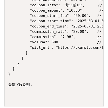
          "coupon_info": "满50减10",      /
          "coupon_amount": "10.00",       /
          "coupon_start_fee": "50.00",   /
          "coupon_start_time": "2025-03-01 00:
          "coupon_end_time": "2025-03-31 23:59
          "commission_rate": "20.00",    // 
          "commission": "7.98",          // 
          "volume": 500,                 // 3
          "pict_url": "https://example.com/tsh
        }

      ]

    }

  }

}

关键字段说明：
