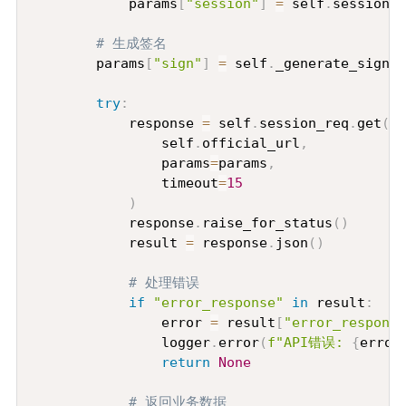
            params
[
"session"
]
=
 self
.
session

# 生成签名
        params
[
"sign"
]
=
 self
.
_generate_sign
(
p
try
:
            response 
=
 self
.
session_req
.
get
(
                self
.
official_url
,
                params
=
params
,
                timeout
=
15
)
            response
.
raise_for_status
(
)
            result 
=
 response
.
json
(
)
# 处理错误
if
"error_response"
in
 result
:
                error 
=
 result
[
"error_response
                logger
.
error
(
f"API错误: 
{
error
return
None
# 返回业务数据