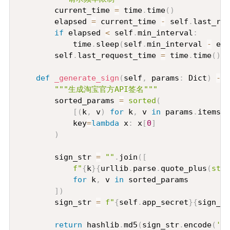
        current_time 
=
 time
.
time
(
)
        elapsed 
=
 current_time 
-
 self
.
last_req
if
 elapsed 
<
 self
.
min_interval
:
            time
.
sleep
(
self
.
min_interval 
-
 ela
        self
.
last_request_time 
=
 time
.
time
(
)
def
_generate_sign
(
self
,
 params
:
 Dict
)
-
>
"""生成淘宝官方API签名"""
        sorted_params 
=
sorted
(
[
(
k
,
 v
)
for
 k
,
 v 
in
 params
.
items
(
)
            key
=
lambda
 x
:
 x
[
0
]
)
        sign_str 
=
""
.
join
(
[
f"
{
k
}
{
urllib
.
parse
.
quote_plus
(
str
(
for
 k
,
 v 
in
 sorted_params

]
)
        sign_str 
=
f"
{
self
.
app_secret
}
{
sign_st
return
 hashlib
.
md5
(
sign_str
.
encode
(
'ut