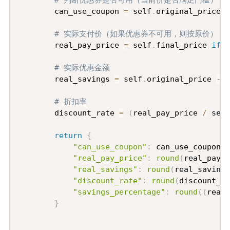
# 判断优惠券是否可用（当前价是否满足门槛）
        can_use_coupon 
=
 self
.
original_price 
>
# 实际支付价（如果优惠券不可用，则按原价）
        real_pay_price 
=
 self
.
final_price 
if
 c
# 实际优惠金额
        real_savings 
=
 self
.
original_price 
-
 r
# 折扣率
        discount_rate 
=
(
real_pay_price 
/
 self
return
{
"can_use_coupon"
:
 can_use_coupon
,
"real_pay_price"
:
round
(
real_pay_p
"real_savings"
:
round
(
real_savings
"discount_rate"
:
round
(
discount_ra
"savings_percentage"
:
round
(
(
real_
}