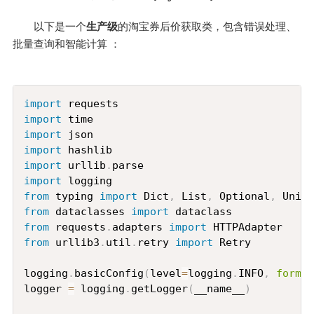
以下是一个
生产级
的淘宝券后价获取类，包含错误处理、
批量查询和智能计算 ：
Copy
import
import
import
import
import
 urllib
.
import
from
 typing 
import
 Dict
,
 List
,
 Optional
,
from
 dataclasses 
import
from
 requests
.
adapters 
import
from
 urllib3
.
util
.
retry 
import
 Retry

logging
.
basicConfig
(
level
=
logging
.
INFO
,
format
logger 
=
 logging
.
getLogger
(
__name__
)