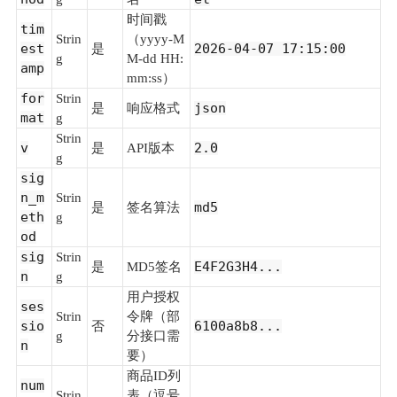
时间戳
tim
Strin
（yyyy-M
est
2026-04-07 17:15:00
是
g
M-dd HH:
amp
mm:ss）
for
Strin
json
是
响应格式
mat
g
Strin
v
2.0
是
API版本
g
sig
n_m
Strin
md5
是
签名算法
eth
g
od
sig
Strin
E4F2G3H4...
是
MD5签名
n
g
用户授权
ses
Strin
令牌（部
sio
6100a8b8...
否
g
分接口需
n
要）
商品ID列
num
Strin
表（逗号