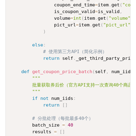
                coupon_end_time
=
item
.
get
(
"coup
                is_coupon_valid
=
is_valid
,
                volume
=
int
(
item
.
get
(
"volume"
,
                pict_url
=
item
.
get
(
"pict_url"
,
)
else
:
# 使用第三方API（简化示例）
return
 self
.
_get_third_party_price
def
get_coupon_price_batch
(
self
,
 num_iids
:
"""

        批量获取券后价（官方API支持一次查询40个商品）
        """
if
not
 num_iids
:
return
[
]
# 分批处理（每批最多40个）
        batch_size 
=
40
        results 
=
[
]