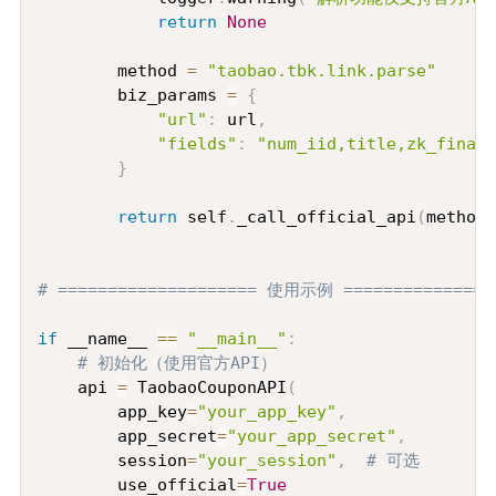
return
None
        method 
=
"taobao.tbk.link.parse"
        biz_params 
=
{
"url"
:
 url
,
"fields"
:
"num_iid,title,zk_final_
}
return
 self
.
_call_official_api
(
method
,
# ==================== 使用示例 ===============
if
 __name__ 
==
"__main__"
:
# 初始化（使用官方API）
    api 
=
 TaobaoCouponAPI
(
        app_key
=
"your_app_key"
,
        app_secret
=
"your_app_secret"
,
        session
=
"your_session"
,
# 可选
        use_official
=
True