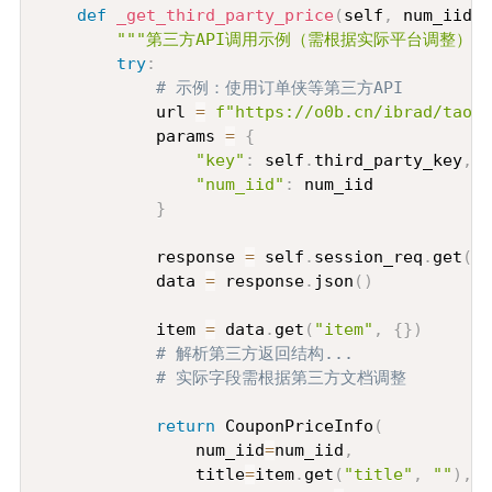
def
_get_third_party_price
(
self
,
 num_iid
:
"""第三方API调用示例（需根据实际平台调整）""
try
:
# 示例：使用订单侠等第三方API
            url 
=
f"https://o0b.cn/ibrad/taoba
            params 
=
{
"key"
:
 self
.
third_party_key
,
"num_iid"
:
 num_iid

}
            response 
=
 self
.
session_req
.
get
(
ur
            data 
=
 response
.
json
(
)
            item 
=
 data
.
get
(
"item"
,
{
}
)
# 解析第三方返回结构...
# 实际字段需根据第三方文档调整
return
 CouponPriceInfo
(
                num_iid
=
num_iid
,
                title
=
item
.
get
(
"title"
,
""
)
,