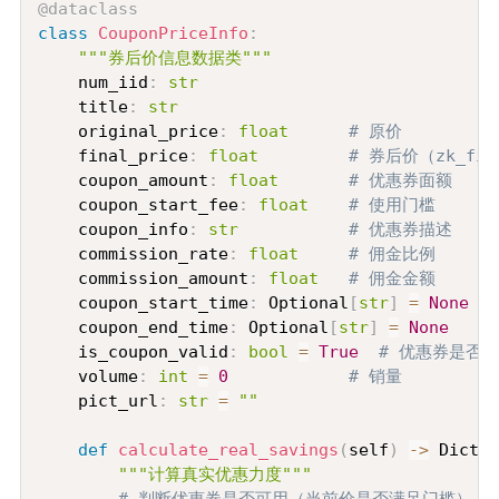
@dataclass
class
CouponPriceInfo
:
"""券后价信息数据类"""
    num_iid
:
str
    title
:
str
    original_price
:
float
# 原价
    final_price
:
float
# 券后价（zk_fin
    coupon_amount
:
float
# 优惠券面额
    coupon_start_fee
:
float
# 使用门槛
    coupon_info
:
str
# 优惠券描述
    commission_rate
:
float
# 佣金比例
    commission_amount
:
float
# 佣金金额
    coupon_start_time
:
 Optional
[
str
]
=
None
    coupon_end_time
:
 Optional
[
str
]
=
None
    is_coupon_valid
:
bool
=
True
# 优惠券是否
    volume
:
int
=
0
# 销量
    pict_url
:
str
=
""
def
calculate_real_savings
(
self
)
-
>
 Dict
:
"""计算真实优惠力度"""