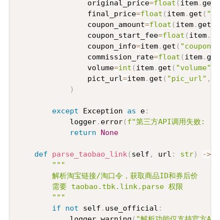
                original_price
=
float
(
item
.
get
(
                final_price
=
float
(
item
.
get
(
"fi
                coupon_amount
=
float
(
item
.
get
(
"
                coupon_start_fee
=
float
(
item
.
ge
                coupon_info
=
item
.
get
(
"coupon_i
                commission_rate
=
float
(
item
.
get
                volume
=
int
(
item
.
get
(
"volume"
,
                pict_url
=
item
.
get
(
"pic_url"
,
"
)
except
 Exception 
as
 e
:
            logger
.
error
(
f"第三方API调用失败: 
{
e
return
None
def
parse_taobao_link
(
self
,
 url
:
str
)
-
>
 O
"""

        解析淘宝链接/淘口令，获取商品ID和券后价

        需要 taobao.tbk.link.parse 权限

        """
if
not
 self
.
use_official
:
            logger
.
warning
(
"解析功能仅支持官方API