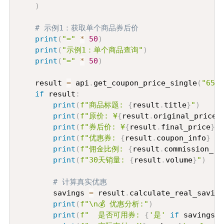
)
# 示例1：获取单个商品券后价
print
(
"="
*
50
)
print
(
"示例1：单个商品查询"
)
print
(
"="
*
50
)
    result 
=
 api
.
get_coupon_price_single
(
"6543
if
 result
:
print
(
f"商品标题: 
{
result
.
title
}
"
)
print
(
f"原价: ¥
{
result
.
original_price
}
print
(
f"券后价: ¥
{
result
.
final_price
}
"
)
print
(
f"优惠券: 
{
result
.
coupon_info
}
 (
print
(
f"佣金比例: 
{
result
.
commission_ra
print
(
f"30天销量: 
{
result
.
volume
}
"
)
# 计算真实优惠
        savings 
=
 result
.
calculate_real_saving
print
(
f"\n💰 优惠分析:"
)
print
(
f"  是否可用券: 
{
'是'
if
 savings
[
'