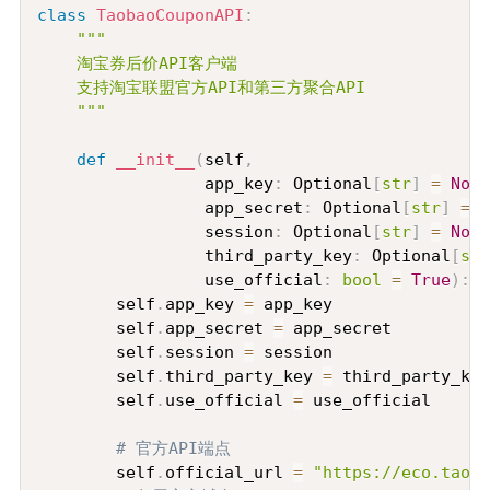
class
TaobaoCouponAPI
:
"""

    淘宝券后价API客户端

    支持淘宝联盟官方API和第三方聚合API

    """
def
__init__
(
self
,
                 app_key
:
 Optional
[
str
]
=
None
                 app_secret
:
 Optional
[
str
]
=
N
                 session
:
 Optional
[
str
]
=
None
                 third_party_key
:
 Optional
[
str
                 use_official
:
bool
=
True
)
:
        self
.
app_key 
=
 app_key

        self
.
app_secret 
=
 app_secret

        self
.
session 
=
 session

        self
.
third_party_key 
=
 third_party_key

        self
.
use_official 
=
 use_official

# 官方API端点
        self
.
official_url 
=
"https://eco.taoba