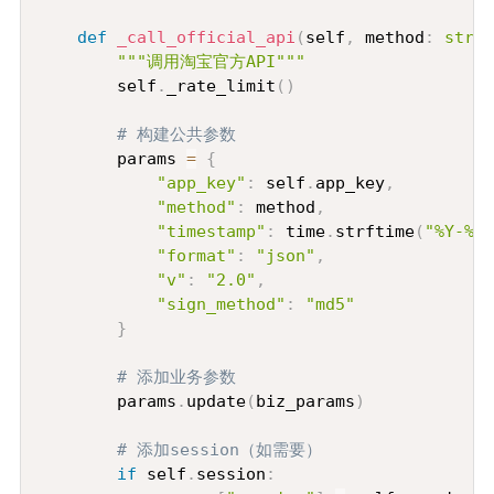
def
_call_official_api
(
self
,
 method
:
str
,
 
"""调用淘宝官方API"""
        self
.
_rate_limit
(
)
# 构建公共参数
        params 
=
{
"app_key"
:
 self
.
app_key
,
"method"
:
 method
,
"timestamp"
:
 time
.
strftime
(
"%Y-%m-
"format"
:
"json"
,
"v"
:
"2.0"
,
"sign_method"
:
"md5"
}
# 添加业务参数
        params
.
update
(
biz_params
)
# 添加session（如需要）
if
 self
.
session
: