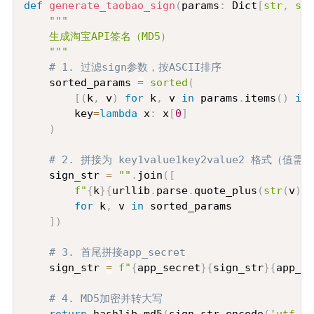
def
generate_taobao_sign
(
params
:
 Dict
[
str
,
str
"""

    生成淘宝API签名（MD5）

    """
# 1. 过滤sign参数，按ASCII排序
    sorted_params 
=
sorted
(
[
(
k
,
 v
)
for
 k
,
 v 
in
 params
.
items
(
)
if
 
        key
=
lambda
 x
:
 x
[
0
]
)
# 2. 拼接为 key1value1key2value2 格式（值需
    sign_str 
=
""
.
join
(
[
f"
{
k
}
{
urllib
.
parse
.
quote_plus
(
str
(
v
)
)
}
for
 k
,
 v 
in
 sorted_params

]
)
# 3. 首尾拼接app_secret
    sign_str 
=
f"
{
app_secret
}
{
sign_str
}
{
app_se
# 4. MD5加密并转大写
return
 hashlib
.
md5
(
sign_str
.
encode
(
'utf-8'