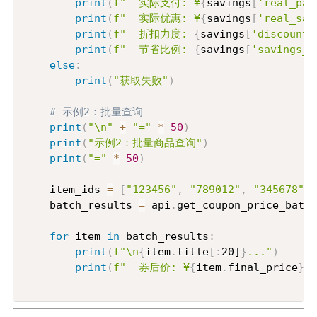
print
(
f"  实际支付: ¥
{
savings
[
'real_pay
print
(
f"  实际优惠: ¥
{
savings
[
'real_sav
print
(
f"  折扣力度: 
{
savings
[
'discount_
print
(
f"  节省比例: 
{
savings
[
'savings_p
else
:
print
(
"获取失败"
)
# 示例2：批量查询
print
(
"\n"
+
"="
*
50
)
print
(
"示例2：批量商品查询"
)
print
(
"="
*
50
)
    item_ids 
=
[
"123456"
,
"789012"
,
"345678"
]
    batch_results 
=
 api
.
get_coupon_price_batch
for
 item 
in
 batch_results
:
print
(
f"\n
{
item
.
title
[
:
20]
}
..."
)
print
(
f"  券后价: ¥
{
item
.
final_price
}
 