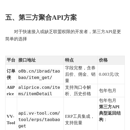
五、第三方聚合API方案
对于快速接入或缺乏联盟权限的开发者，第三方API是更
简单的选择 
平台
接口地址
特点
价格
字段完整，含券
o0b.cn/ibrad/tao
订单
后价、佣金、销
0.003元/次
bao/item_get/
侠
量
aliprice.com/ite
AliP
支持淘口令解
包年包月
ms/itemDetail
rice
析、历史价格
包年包月
第三方API
api.vv-tool.com/
典型返回结
VV-
ERP工具集成，
tool/erps/taobao
构
：
Tool
支持批量
get