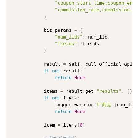
"coupon_start_time,coupon_end_
"commission_rate,commission,vo
)
            biz_params 
=
{
"num_iids"
:
 num_iid
,
"fields"
:
 fields

}
            result 
=
 self
.
_call_official_api
(
m
if
not
 result
:
return
None
            items 
=
 result
.
get
(
"results"
,
{
}
)
.
if
not
 items
:
                logger
.
warning
(
f"商品 
{
num_iid
return
None
            item 
=
 items
[
0
]