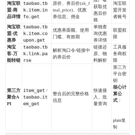
推广者
taobao.tb
淘宝联
原价、券后价(zk_f
淘宝联
获取优
k.item.in
盟-商
inal_price)、优惠
盟开发
惠后价
fo.get
品详情
券信息、佣金
者账号
格
taobao.tb
淘宝联
单独查
优惠券面额、使用
联盟权
k.item.co
盟-优
询优惠
门槛、有效期
限
upon.get
惠券
券详情
taobao.tb
淘宝
链接还
工具服
解析淘口令/链接中
k.link.pa
客-万
原、物
务商权
的券后价
rse
能转链
料解析
限
第三方
平台密
钥
核心计
item_get
第三方
/
快速接
整合后的完整价格
算公
taobao.it
聚合A
入、批
信息
式
：
em_get
PI
量查询
plain
复
制