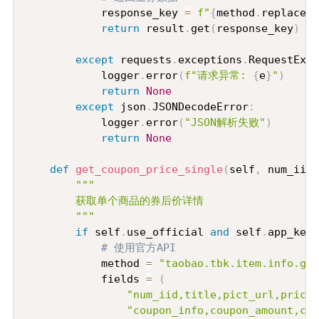
            response_key 
=
f"
{
method
.
replace
(
'
return
 result
.
get
(
response_key
)
except
 requests
.
exceptions
.
RequestExce
            logger
.
error
(
f"请求异常: 
{
e
}
"
)
return
None
except
 json
.
JSONDecodeError
:
            logger
.
error
(
"JSON解析失败"
)
return
None
def
get_coupon_price_single
(
self
,
 num_iid
:
"""

        获取单个商品的券后价详情

        """
if
 self
.
use_official 
and
 self
.
app_key
:
# 使用官方API
            method 
=
"taobao.tbk.item.info.get
            fields 
=
(
"num_iid,title,pict_url,price,
"coupon_info,coupon_amount,cou