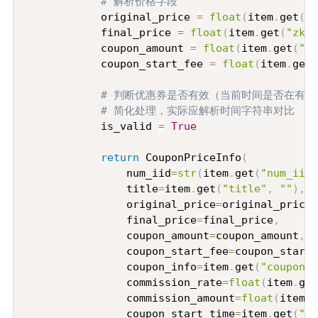
# 解析价格字段
            original_price 
=
float
(
item
.
get
(
"p
            final_price 
=
float
(
item
.
get
(
"zk_f
            coupon_amount 
=
float
(
item
.
get
(
"co
            coupon_start_fee 
=
float
(
item
.
get
(
# 判断优惠券是否有效（当前时间是否在有效
# 简化处理，实际应解析时间字符串对比
            is_valid 
=
True
return
 CouponPriceInfo
(
                num_iid
=
str
(
item
.
get
(
"num_iid"
                title
=
item
.
get
(
"title"
,
""
)
,
                original_price
=
original_price
,
                final_price
=
final_price
,
                coupon_amount
=
coupon_amount
,
                coupon_start_fee
=
coupon_start_
                coupon_info
=
item
.
get
(
"coupon_i
                commission_rate
=
float
(
item
.
get
                commission_amount
=
float
(
item
.
g
                coupon_start_time
=
item
.
get
(
"co