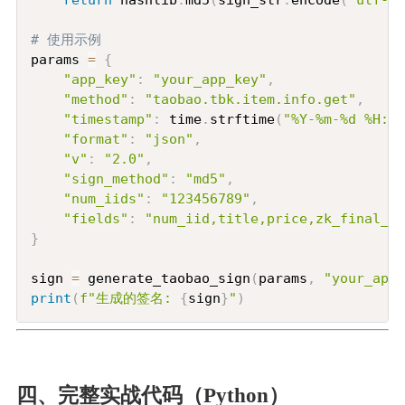
# 使用示例
params 
=
{
"app_key"
:
"your_app_key"
,
"method"
:
"taobao.tbk.item.info.get"
,
"timestamp"
:
 time
.
strftime
(
"%Y-%m-%d %H:%M
"format"
:
"json"
,
"v"
:
"2.0"
,
"sign_method"
:
"md5"
,
"num_iids"
:
"123456789"
,
"fields"
:
"num_iid,title,price,zk_final_pr
}
sign 
=
 generate_taobao_sign
(
params
,
"your_app_
print
(
f"生成的签名: 
{
sign
}
"
)
四、完整实战代码（Python）