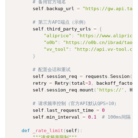
# 备用官方域名
        self
.
backup_url 
=
"https://gw.api.taob
# 第三方API端点（示例）
        self
.
third_party_urls 
=
{
"aliprice"
:
"https://www.aliprice.
"o0b"
:
"https://o0b.cn/ibrad/taoba
"vv_tool"
:
"http://api.vv-tool.com
}
# 配置会话和重试
        self
.
session_req 
=
 requests
.
Session
(
)
        retry 
=
 Retry
(
total
=
3
,
 backoff_factor
=
        self
.
session_req
.
mount
(
'https://'
,
 HTT
# 请求频率控制（官方API默认QPS=10）
        self
.
last_request_time 
=
0
        self
.
min_interval 
=
0.1
# 100ms间隔
def
_rate_limit
(
self
)
:
"""请求频率限制"""