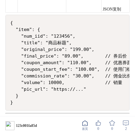
JSON
复制
Copy
{

  "item": {

    "num_iid": "123456",

    "title": "商品标题",

    "original_price": "199.00",

    "final_price": "89.00",        // 券后价

    "coupon_amount": "110.00",     // 优惠券面额
    "coupon_start_fee": "100.00",  // 使用门槛

    "commission_rate": "30.00",    // 佣金比例

    "volume": 10000,               // 销量

    "pic_url": "https://..."

  }

123c001fa85d
0
0
2
首页