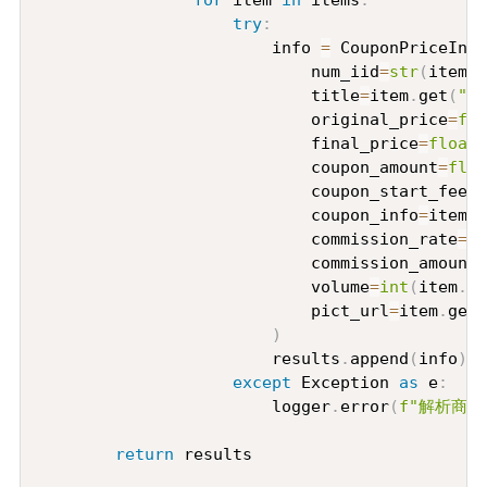
for
 item 
in
 items
:
try
:
                        info 
=
 CouponPriceInfo
                            num_iid
=
str
(
item
.
g
                            title
=
item
.
get
(
"ti
                            original_price
=
flo
                            final_price
=
float
(
                            coupon_amount
=
floa
                            coupon_start_fee
=
f
                            coupon_info
=
item
.
g
                            commission_rate
=
fl
                            commission_amount
=
                            volume
=
int
(
item
.
ge
                            pict_url
=
item
.
get
(
)
                        results
.
append
(
info
)
except
 Exception 
as
 e
:
                        logger
.
error
(
f"解析商品
return
 results
