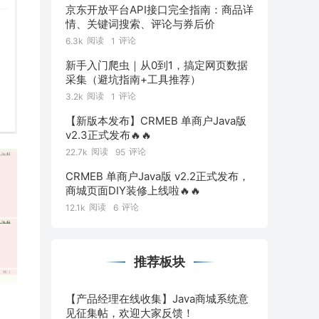
京东开放平台API接口完全指南：商品详
情、关键词搜索、评论与券后价
阅读
评论
6.3k
1
新手入门爬虫｜从0到1，搞定网页数据
采集（避坑指南+工具推荐）
阅读
评论
3.2k
1
【新版本发布】CRMEB 单商户Java版
v2.3正式发布🔥🔥
阅读
评论
22.7k
95
CRMEB 单商户Java版 v2.2正式发布，
商城页面DIY装修上线啦🔥🔥
阅读
评论
12.1k
6
推荐板块
【产品经理在线收集】Java商城系统意
见征集帖，欢迎大家反馈！