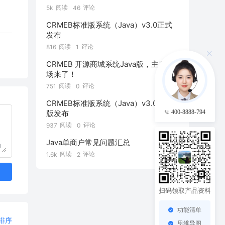
阅读
评论
5k
46
CRMEB标准版系统（Java）v3.0正式
发布
阅读
评论
816
1
CRMEB 开源商城系统Java版，主题广
场来了！
阅读
评论
751
0
CRMEB标准版系统（Java）v3.0公测
400-8888-794
版发布
阅读
评论
937
0
Java单商户常见问题汇总
0
阅读
评论
1.6k
2
扫码领取产品资料
功能清单
排序
思维导图