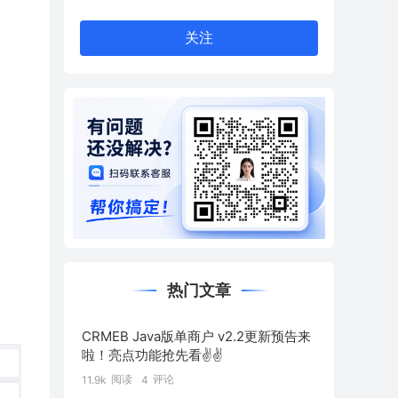
关注
热门文章
CRMEB Java版单商户 v2.2更新预告来
啦！亮点功能抢先看✌️✌️
阅读
评论
11.9k
4