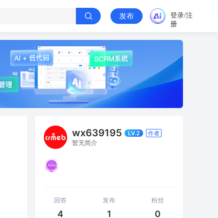
登录/注
发布
册
wx639195
LV.2
作者
暂无简介
回答
发布
粉丝
4
1
0