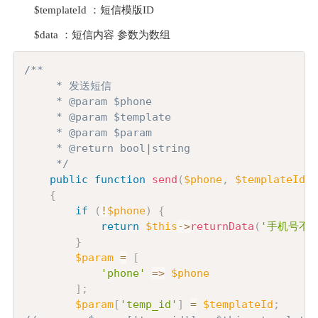
$templateId ：
短信模版
ID 
$data ：
短信内容
参数为数组
Copy
/**

     * 发送短信

     * @param $phone

     * @param $template

     * @param $param

     * @return bool|string

     */
public
function
send
(
$phone
,
$templateId
=
{
if
(
!
$phone
)
{
return
$this
->
returnData
(
'手机号不
}
$param
=
[
'phone'
=>
$phone
]
;
$param
[
'temp_id'
]
=
$templateId
;