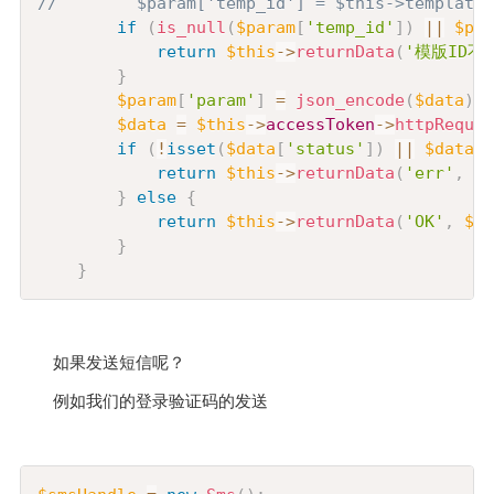
//        $param['temp_id'] = $this->templateI
if
(
is_null
(
$param
[
'temp_id'
]
)
||
$par
return
$this
->
returnData
(
'模版ID不
}
$param
[
'param'
]
=
json_encode
(
$data
)
;
$data
=
$this
->
accessToken
->
httpReques
if
(
!
isset
(
$data
[
'status'
]
)
||
$data
[
'
return
$this
->
returnData
(
'err'
,
$d
}
else
{
return
$this
->
returnData
(
'OK'
,
$da
}
}
如果发送短信呢
？
例如我们的登录验证码的发送
Copy