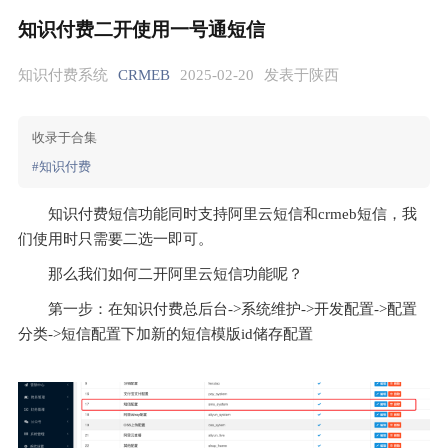
知识付费二开使用一号通短信
知识付费系统
CRMEB
2025-02-20
发表于陕西
收录于合集
#知识付费
知识付费短信功能同时支持阿里云短信和
crmeb
短信
，
我
们使用时只需要二选一即可
。
那么我们如何二开阿里云短信功能呢
？
第一步
：
在知识付费总后台
->
系统维护
->
开发配置
->
配置
分类
->
短信配置下加新的短信模版
id
储存配置