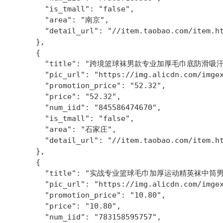
        "is_tmall": "false",

        "area": "南京",

        "detail_url": "//item.taobao.com/item.ht
      },

      {

        "title": "跨境篮球袜男款专业加厚毛巾底防滑
        "pic_url": "https://img.alicdn.com/imgex
        "promotion_price": "52.32",

        "price": "52.32",

        "num_iid": "845586474670",

        "is_tmall": "false",

        "area": "石家庄",

        "detail_url": "//item.taobao.com/item.ht
      },

      {

        "title": "实战专业篮球毛巾加厚运动精英袜中
        "pic_url": "https://img.alicdn.com/imgex
        "promotion_price": "10.80",

        "price": "10.80",

        "num_iid": "783158595757",
