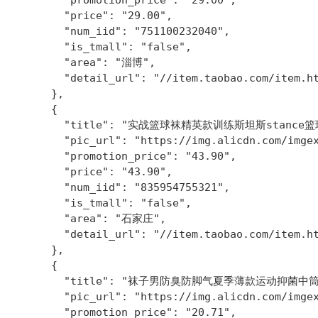
        "promotion_price": "29.00",

        "price": "29.00",

        "num_iid": "751100232040",

        "is_tmall": "false",

        "area": "淄博",

        "detail_url": "//item.taobao.com/item.ht
      },

      {

        "title": "实战篮球袜精英款训练斯坦斯stance
        "pic_url": "https://img.alicdn.com/imgex
        "promotion_price": "43.90",

        "price": "43.90",

        "num_iid": "835954755321",

        "is_tmall": "false",

        "area": "石家庄",

        "detail_url": "//item.taobao.com/item.ht
      },

      {

        "title": "袜子男防臭防脚气夏季薄款运动抑菌中
        "pic_url": "https://img.alicdn.com/imgex
        "promotion_price": "20.71",
