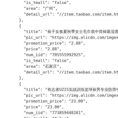
        "is_tmall": "false",

        "area": "广州",

        "detail_url": "//item.taobao.com/item.ht
      },

      {

        "title": "袜子女春夏秋季女士毛巾底中筒袜吸
        "pic_url": "https://img.alicdn.com/imgex
        "promotion_price": "2.88",

        "price": "2.88",

        "num_iid": "705555992925",

        "is_tmall": "false",

        "area": "石家庄",

        "detail_url": "//item.taobao.com/item.ht
      },

      {

        "title": "有志者UZIS实战训练篮球袜男专业
        "pic_url": "https://img.alicdn.com/imgex
        "promotion_price": "23.00",

        "price": "23.00",

        "num_iid": "773859448281",
