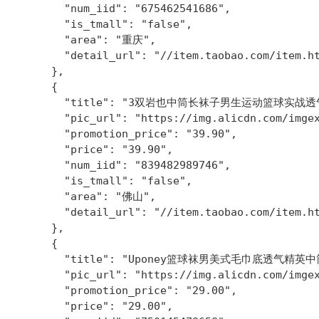
        "num_iid": "675462541686",

        "is_tmall": "false",

        "area": "重庆",

        "detail_url": "//item.taobao.com/item.ht
      },

      {

        "title": "3双岩也中筒长袜子男生运动篮球实战
        "pic_url": "https://img.alicdn.com/imgex
        "promotion_price": "39.90",

        "price": "39.90",

        "num_iid": "839482989746",

        "is_tmall": "false",

        "area": "佛山",

        "detail_url": "//item.taobao.com/item.ht
      },

      {

        "title": "Uponey篮球袜男美式毛巾底透气精
        "pic_url": "https://img.alicdn.com/imgex
        "promotion_price": "29.00",

        "price": "29.00",
