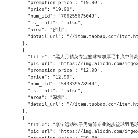
        "promotion_price": "19.90",

        "price": "19.90",

        "num_iid": "706255675043",

        "is_tmall": "false",

        "area": "佛山",

        "detail_url": "//item.taobao.com/item.ht
      },

      {

        "title": "黑人月精英专业篮球袜加厚毛巾底中筒
        "pic_url": "https://img.alicdn.com/imgex
        "promotion_price": "12.90",

        "price": "12.90",

        "num_iid": "543839578944",

        "is_tmall": "false",

        "area": "深圳",

        "detail_url": "//item.taobao.com/item.ht
      },

      {

        "title": "李宁运动袜子男短筒专业跑步篮球羽
        "pic_url": "https://img.alicdn.com/imgex