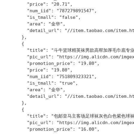
        "price": "20.71",

        "num_iid": "787279891547",

        "is_tmall": "false",

        "area": "金华",

        "detail_url": "//item.taobao.com/item.ht
      },

      {

        "title": "斗牛篮球精英袜男款高帮加厚毛巾底
        "pic_url": "https://img.alicdn.com/imgex
        "promotion_price": "19.80",

        "price": "19.80",

        "num_iid": "751809323321",

        "is_tmall": "true",

        "area": "金华",

        "detail_url": "//item.taobao.com/item.ht
      },

      {

        "title": "包邮皇马主客场足球袜灰色白色紫色球
        "pic_url": "https://img.alicdn.com/imgex
        "promotion_price": "16.00",
