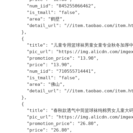
        "num_iid": "845255066462",

        "is_tmall": "false",

        "area": "鹤壁",

        "detail_url": "//item.taobao.com/item.ht
      },

      {

        "title": "儿童专用篮球袜男童女童专业秋冬加
        "pic_url": "https://img.alicdn.com/imgex
        "promotion_price": "13.90",

        "price": "13.90",

        "num_iid": "710555714441",

        "is_tmall": "false",

        "area": "佛山",

        "detail_url": "//item.taobao.com/item.ht
      },

      {

        "title": "春秋款透气中筒篮球袜纯棉男女儿童大
        "pic_url": "https://img.alicdn.com/imgex
        "promotion_price": "26.80",

        "price": "26.80",
