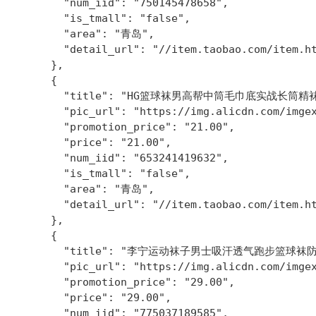
        "num_iid": "750145478658",

        "is_tmall": "false",

        "area": "青岛",

        "detail_url": "//item.taobao.com/item.ht
      },

      {

        "title": "HG篮球袜男高帮中筒毛巾底实战长筒
        "pic_url": "https://img.alicdn.com/imgex
        "promotion_price": "21.00",

        "price": "21.00",

        "num_iid": "653241419632",

        "is_tmall": "false",

        "area": "青岛",

        "detail_url": "//item.taobao.com/item.ht
      },

      {

        "title": "李宁运动袜子男士吸汗透气跑步篮球
        "pic_url": "https://img.alicdn.com/imgex
        "promotion_price": "29.00",

        "price": "29.00",

        "num_iid": "775037189585",
