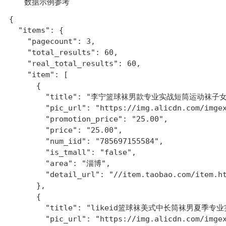
数据示例参考
{

  "items": {

    "pagecount": 3,

    "total_results": 60,

    "real_total_results": 60,

    "item": [

      {

        "title": "李宁篮球袜男款专业实战短筒运动袜
        "pic_url": "https://img.alicdn.com/imgex
        "promotion_price": "25.00",

        "price": "25.00",

        "num_iid": "785697155584",

        "is_tmall": "false",

        "area": "淄博",

        "detail_url": "//item.taobao.com/item.ht
      },

      {

        "title": "likeid篮球袜美式中长筒袜男夏季
        "pic_url": "https://img.alicdn.com/imgex