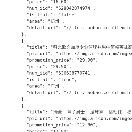
        "price": "16.00",

        "num_iid": "528042874974",

        "is_tmall": "false",

        "area": "郑州",

        "detail_url": "//item.taobao.com/item.ht
      },

      {

        "title": "科比欧文加厚专业篮球袜男中筒精英
        "pic_url": "https://img.alicdn.com/imgex
        "promotion_price": "29.90",

        "price": "29.90",

        "num_iid": "636638770741",

        "is_tmall": "true",

        "area": "广州",

        "detail_url": "//item.taobao.com/item.ht
      },

      {

        "title": "情缘  袜子男士  足球袜  运动袜 
        "pic_url": "https://img.alicdn.com/imgex
        "promotion_price": "12.80",

        "price": "12.80",
