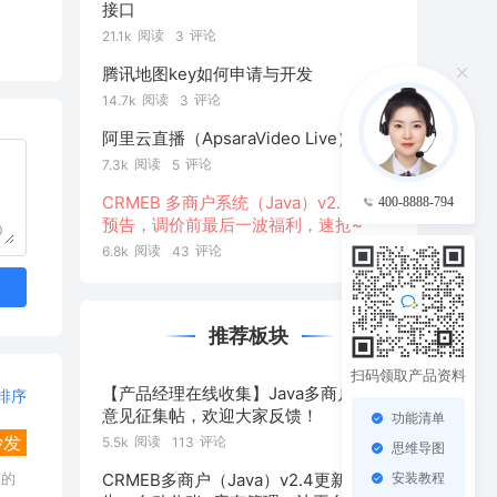
接口
阅读
评论
21.1k
3
腾讯地图key如何申请与开发
阅读
评论
14.7k
3
阿里云直播（ApsaraVideo Live）
阅读
评论
7.3k
5
CRMEB 多商户系统（Java）v2.2更新
400-8888-794
预告，调价前最后一波福利，速抢~
0
阅读
评论
6.8k
43
推荐板块
扫码领取产品资料
【产品经理在线收集】Java多商户系统
排序
意见征集帖，欢迎大家反馈！
功能清单
沙发
阅读
评论
5.5k
113
思维导图
安装教程
CRMEB多商户（Java）v2.4更新预
您的