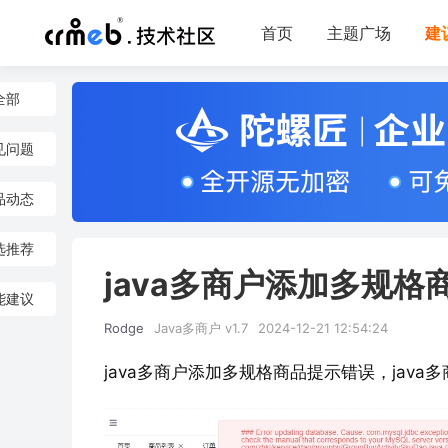
首页
主题广场
建
全部
见问题
品动态
选推荐
java多商户添加多规格
能建议
Rodge
Java多商户 v1.7
2024-12-21 12:54:24
java多商户添加多规格商品提示错误，jav