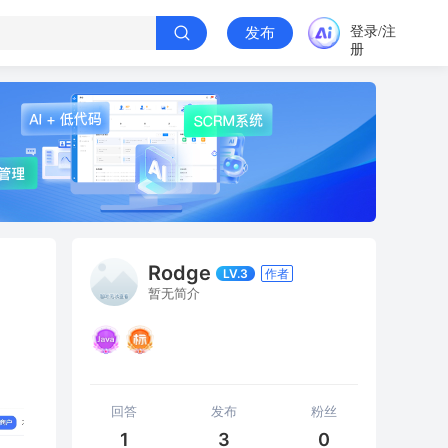
登录/注
发布
册
Rodge
LV.3
作者
暂无简介
回答
发布
粉丝
1
3
0