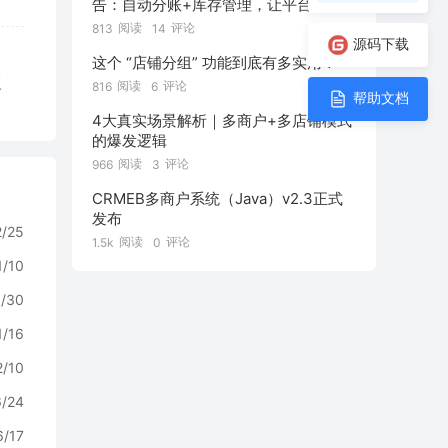
告：自动分账+库存管理，让平台自动
管好“钱和货”！
阅读
评论
813
14
源码下载
这个 “店铺分组” 功能到底有多实用！
复
阅读
评论
816
6
帮助文档
4大真实场景解析｜多商户+多店铺模式
的爆发逻辑
阅读
评论
966
3
CRMEB多商户系统（Java）v2.3正式
发布
2/25
阅读
评论
1.5k
0
1/10
0/30
1/16
2/10
6/24
6/17