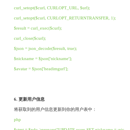
curl_setopt($curl, CURLOPT_URL, $url);
curl_setopt($curl, CURLOPT_RETURNTRANSFER, 1);
$result = curl_exec($curl);
curl_close($curl);
$json = json_decode($result, true);
$nickname = $json['nickname'];
$avatar = $json['headimgurl'];
6. 更新用户信息
将获取到的用户信息更新到你的用户表中：
php
$stmt = $pdo->prepare("UPDATE users SET nickname = :nic