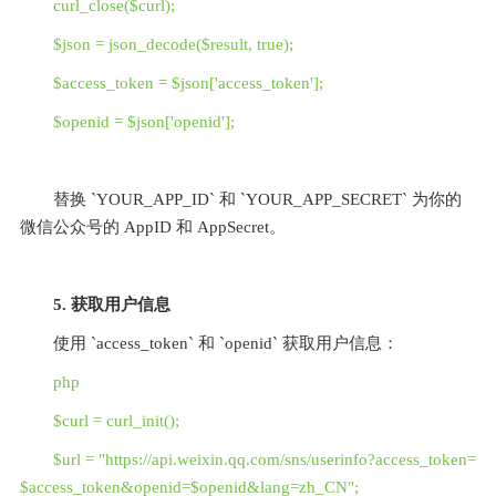
curl_close($curl);
$json = json_decode($result, true);
$access_token = $json['access_token'];
$openid = $json['openid'];
替换 `YOUR_APP_ID` 和 `YOUR_APP_SECRET` 为你的
微信公众号的 AppID 和 AppSecret。
5. 获取用户信息
使用 `access_token` 和 `openid` 获取用户信息：
php
$curl = curl_init();
$url = "https://api.weixin.qq.com/sns/userinfo?access_token=
$access_token&openid=$openid&lang=zh_CN";