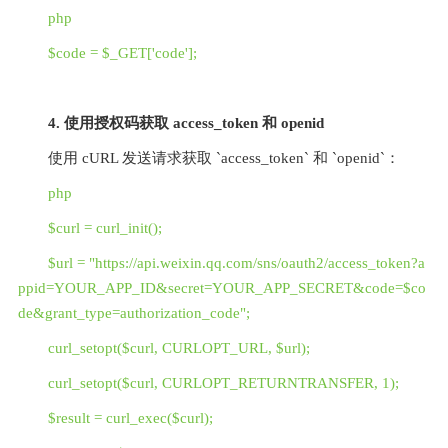
php
$code = $_GET['code'];
4. 使用授权码获取 access_token 和 openid
使用 cURL 发送请求获取 `access_token` 和 `openid`：
php
$curl = curl_init();
$url = "https://api.weixin.qq.com/sns/oauth2/access_token?a
ppid=YOUR_APP_ID&secret=YOUR_APP_SECRET&code=$co
de&grant_type=authorization_code";
curl_setopt($curl, CURLOPT_URL, $url);
curl_setopt($curl, CURLOPT_RETURNTRANSFER, 1);
$result = curl_exec($curl);