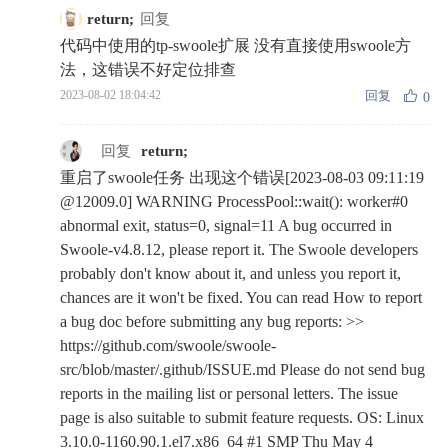
return;
回复
  
代码中使用的tp-swoole扩展 没有直接使用swoole方
法，这错误不好定位排查
回复
2023-08-02 18:04:42
0
  
回复
return;
重启了swoole任务 出现这个错误[2023-08-03 09:11:19
@12009.0] WARNING ProcessPool::wait(): worker#0
abnormal exit, status=0, signal=11 A bug occurred in
Swoole-v4.8.12, please report it. The Swoole developers
probably don't know about it, and unless you report it,
chances are it won't be fixed. You can read How to report
a bug doc before submitting any bug reports: >>
https://github.com/swoole/swoole-
src/blob/master/.github/ISSUE.md Please do not send bug
reports in the mailing list or personal letters. The issue
page is also suitable to submit feature requests. OS: Linux
3.10.0-1160.90.1.el7.x86_64 #1 SMP Thu May 4