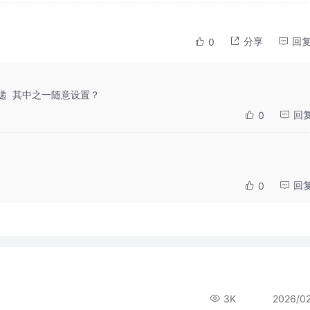
分享
回
0
快递  其中之一随意设置？
回
0
回
0
3K
2026/0