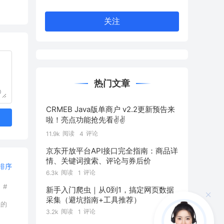
关注
热门文章
0
CRMEB Java版单商户 v2.2更新预告来
啦！亮点功能抢先看✌️✌️
阅读
评论
11.9k
4
京东开放平台API接口完全指南：商品详
情、关键词搜索、评论与券后价
排序
阅读
评论
6.3k
1
#
新手入门爬虫｜从0到1，搞定网页数据
采集（避坑指南+工具推荐）
您的
阅读
评论
3.2k
1