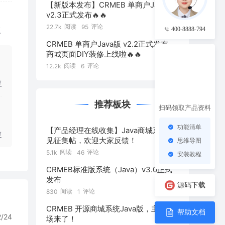
【新版本发布】CRMEB 单商户Java版
v2.3正式发布🔥🔥
阅读
评论
22.7k
95
400-8888-794
复
CRMEB 单商户Java版 v2.2正式发布，
商城页面DIY装修上线啦🔥🔥
阅读
评论
12.2k
6
复
推荐板块
扫码领取产品资料
功能清单
【产品经理在线收集】Java商城系统意
复
见征集帖，欢迎大家反馈！
思维导图
阅读
评论
5.1k
46
安装教程
CRMEB标准版系统（Java）v3.0正式
发布
源码下载
阅读
评论
830
1
CRMEB 开源商城系统Java版，主题广
帮助文档
2/24
场来了！