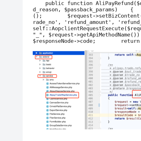
    public function AliPayRefund($out_trade_no, $trade_no, $refund_amount, $refun
d_reason, $passback_params)    {  
();        $request->setBizContent
rade_no', 'refund_amount', 'refund
self::AopclientRequestExecute($req
"_", $request->getApiMethodName())
$responseNode->code;        return