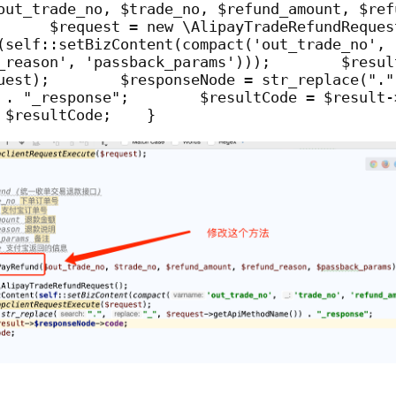
      $request = new \AlipayTradeRefundReques
(self::setBizContent(compact('out_trade_no', 
_reason', 'passback_params')));        $resul
uest);        $responseNode = str_replace(".",
 . "_response";        $resultCode = $result-
 $resultCode;    }