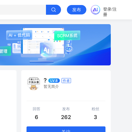
登录/注
发布
册
?
LV.8
作者
暂无简介
回答
发布
粉丝
6
262
3