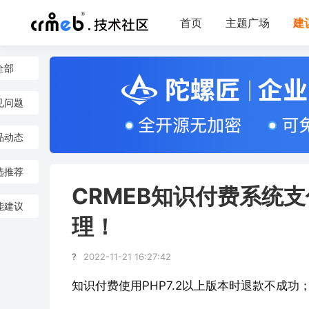
首页
主题广场
建
全部
见问题
品动态
选推荐
CRMEB知识付费系统
能建议
理！
?
2022-11-21 16:27:42
知识付费使用PHP7.2以上版本时退款不成