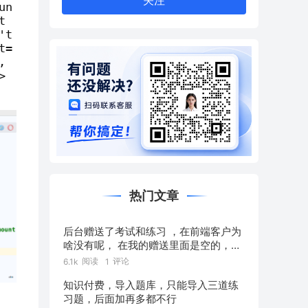
关注
t
't
t=
 
>
热门文章
后台赠送了考试和练习 ，在前端客户为
啥没有呢， 在我的赠送里面是空的，练
习也能弄出付费吗，练习好像不能设置
阅读
评论
6.1k
1
价格
知识付费，导入题库，只能导入三道练
习题，后面加再多都不行