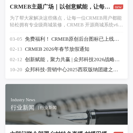
CRMEB主题广场｜以创意赋能，让每一位用户都能轻松拥有精美商城
new
为了帮大家解决这些痛点，让每一位CRMEB用户都能
轻松拥有专业级商城装修，CRMEB 开源商城系统v6版
本正式上线商城主题功能，同步推出官方主题广场
（https://www.crmeb.com/theme），用最简单的方式，
03-05
免费福利！ CRMEB原创后台图标已上线，下载即可使用！
解决大家的装修难题。
02-13
CRMEB 2026年春节放假通知
02-12
创新赋能，聚力共赢 | 众邦科技2026战略年会圆满落幕
10-20
众邦科技-营销中心2025西双版纳团建之旅圆满收官
Industry News
行业新闻
| 行业新闻