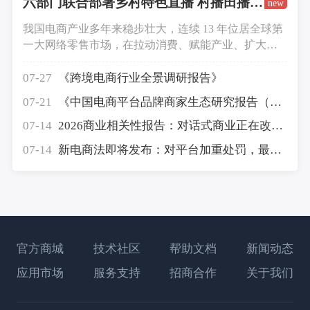
六部门联合部署乡村特色直播 村播田播发展获政策支持
new
我国电商产业多年来稳步壮大，连续 13 年位居全球第
一大网络零售市场，在拉动消费、赋能产业、扩大对
外开放、吸纳就业等方面成效突出。依托数字技术赋
能，数字服务、农村电商、产业带电商以及丝路跨境
07-27
《跨境电商行业全景调研报告》
电商均实现稳步增长，持续催生新质生产力。
07-21
《中国电商平台品牌商家生态研究报告（2026）》发布
07-14
2026商业相关性报告：对话式商业正在改变消费者决策方式
07-14
新电商法即将发布：对平台加重处罚，最高罚款营业额5%
官方商城
技术社区
帮助文档
新闻动态
应用市场
服务支持
招商合作
关于我们