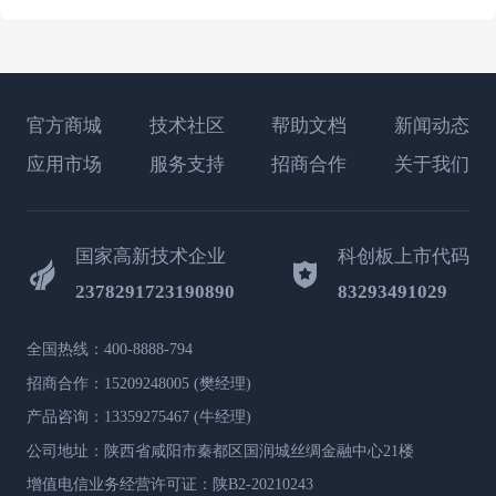
官方商城
技术社区
帮助文档
新闻动态
应用市场
服务支持
招商合作
关于我们
国家高新技术企业
科创板上市代码
2378291723190890
83293491029
全国热线：400-8888-794
招商合作：15209248005 (樊经理)
产品咨询：13359275467 (牛经理)
公司地址：陕西省咸阳市秦都区国润城丝绸金融中心21楼
增值电信业务经营许可证：陕B2-20210243