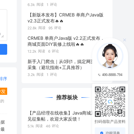
阅读
评论
6.3k
1
【新版本发布】CRMEB 单商户Java版
v2.3正式发布🔥🔥
阅读
评论
22.8k
95
0
CRMEB 单商户Java版 v2.2正式发布，
商城页面DIY装修上线啦🔥🔥
阅读
评论
12.2k
6
新手入门爬虫｜从0到1，搞定网页数据
采集（避坑指南+工具推荐）
阅读
评论
3.2k
1
400-8888-794
排序
沙发
推荐板块
您的
【产品经理在线收集】Java商城系统意
见征集帖，欢迎大家反馈！
扫码领取产品资料
根据
阅读
评论
5.1k
46
于最
功能清单