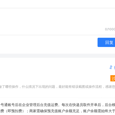
0/100
回复
做了哪些操作，什么情况下出现的问题，最好能有错误截图或操作流程，感谢
一号通账号后在企业管理后台充值运费。每次在快递员取件开单后，后台
扣费（即预扣费）；商家需确保预充值账户余额充足，账户余额需始终大