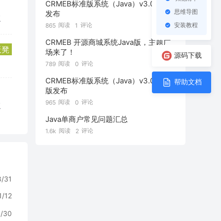
CRMEB标准版系统（Java）v3.0正式
思维导图
发布
复
安装教程
阅读
评论
865
1
CRMEB 开源商城系统Java版，主题广
板凳
场来了！
源码下载
阅读
评论
789
0
CRMEB标准版系统（Java）v3.0公测
帮助文档
版发布
阅读
评论
965
0
复
Java单商户常见问题汇总
阅读
评论
1.6k
2
8/31
1/12
0/30