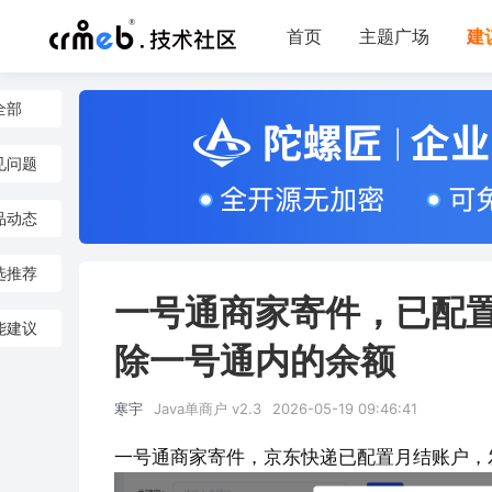
首页
主题广场
建
全部
见问题
品动态
选推荐
一号通商家寄件，已配
能建议
除一号通内的余额
寒宇
Java单商户 v2.3
2026-05-19 09:46:41
一号通商家寄件，京东快递已配置月结账户，