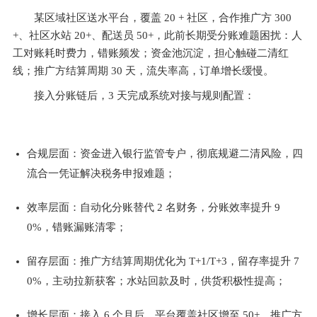
某区域社区送水平台，覆盖 20 + 社区，合作推广方 300
+、社区水站 20+、配送员 50+，此前长期受分账难题困扰：人
工对账耗时费力，错账频发；资金池沉淀，担心触碰二清红
线；推广方结算周期 30 天，流失率高，订单增长缓慢。
接入分账链后，3 天完成系统对接与规则配置：
合规层面：资金进入银行监管专户，彻底规避二清风险，四
流合一凭证解决税务申报难题；
效率层面：自动化分账替代 2 名财务，分账效率提升 9
0%，错账漏账清零；
留存层面：推广方结算周期优化为 T+1/T+3，留存率提升 7
0%，主动拉新获客；水站回款及时，供货积极性提高；
增长层面：接入 6 个月后，平台覆盖社区增至 50+，推广方