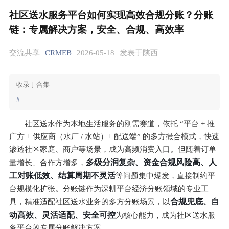
社区送水服务平台如何实现高效合规分账？分账
链：专属解决方案，安全、合规、高效率
交流共享
CRMEB
2026-05-18
发表于陕西
收录于合集
#
社区送水作为本地生活服务的刚需赛道，依托 “平台 + 推
广方 + 供应商（水厂 / 水站）+ 配送端” 的多方撮合模式，快速
渗透社区家庭、商户等场景，成为高频消费入口。但随着订单
多级分润复杂、资金合规风险高、人
量增长、合作方增多，
工对账低效、结算周期不灵活
等问题集中爆发，直接制约平
台规模化扩张。分账链作为深耕平台经济分账领域的专业工
合规兜底、自
具，精准适配社区送水业务的多方分账场景，以
动高效、灵活适配、安全可控
为核心能力，成为社区送水服
务平台的专属分账解决方案。