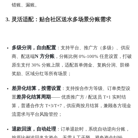
错账、漏账。
3. 灵活适配：贴合社区送水多场景分账需求
多级分润，自由配置
：支持平台、推广方（多级）、供应
N 方分账
商、配送端
，分账比例 0%-100% 任意设置，打破
原生支付 30% 分账上限，适配首单佣金、复购分润、阶梯
奖励、区域分红等所有场景；
差异化结算，按需设置
：支持按合作方等级、订单类型设
差异化结算周期
置
—— 优质推广方 / 配送员 T+1 实时结
算，普通合作方 T+3/T+7，供应商按月结算，兼顾各方现金
流需求与平台风险管控；
退款回滚，自动处理
：订单退款时，系统自动逆向分账，
按原比例追回各方资金，无需人工干预，避免资金纠纷。