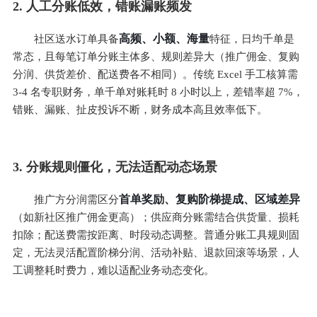
2. 人工分账低效，错账漏账频发
高频、小额、海量
社区送水订单具备
特征，日均千单是
常态，且每笔订单分账主体多、规则差异大（推广佣金、复购
分润、供货差价、配送费各不相同）。传统 Excel 手工核算需 
3-4 名专职财务，单千单对账耗时 8 小时以上，差错率超 7%，
错账、漏账、扯皮投诉不断，财务成本高且效率低下。
3. 分账规则僵化，无法适配动态场景
首单奖励、复购阶梯提成、区域差异
推广方分润需区分
（如新社区推广佣金更高）；供应商分账需结合供货量、损耗
扣除；配送费需按距离、时段动态调整。普通分账工具规则固
定，无法灵活配置阶梯分润、活动补贴、退款回滚等场景，人
工调整耗时费力，难以适配业务动态变化。