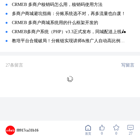
CRMEB 多商户核销码怎么用，核销码使用方法
多商户商城避坑指南：分账系统选不对，再多流量也白废！
CRMEB 多商户商城系统用的什么框架开发的
CRMEB多商户系统（PHP）v3.3正式发布，同城配送上线🛵
教培平台合规破局！分账链实现讲师&推广人自动高比例合规分账
27条留言
写留言
f8917ca31b16
0
0
27
首页