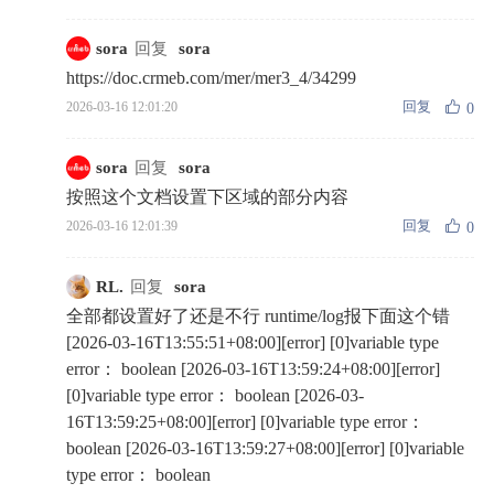
sora
回复
sora
https://doc.crmeb.com/mer/mer3_4/34299
回复
2026-03-16 12:01:20
0
sora
回复
sora
按照这个文档设置下区域的部分内容
回复
2026-03-16 12:01:39
0
RL.
回复
sora
全部都设置好了还是不行 runtime/log报下面这个错
[2026-03-16T13:55:51+08:00][error] [0]variable type
error： boolean [2026-03-16T13:59:24+08:00][error]
[0]variable type error： boolean [2026-03-
16T13:59:25+08:00][error] [0]variable type error：
boolean [2026-03-16T13:59:27+08:00][error] [0]variable
type error： boolean