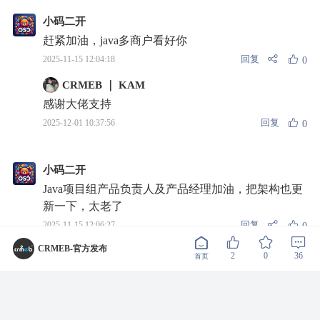
小码二开
赶紧加油，java多商户看好你
回复
2025-11-15 12:04:18
0
CRMEB ｜ KAM
感谢大佬支持
回复
2025-12-01 10:37:56
0
小码二开
Java项目组产品负责人及产品经理加油，把架构也更
新一下，太老了
回复
2025-11-15 12:06:27
0
CRMEB-官方发布
好药多-揭凯銮
2
0
36
首页
框架比我还老
回复
2025-11-17 04:54:43
0