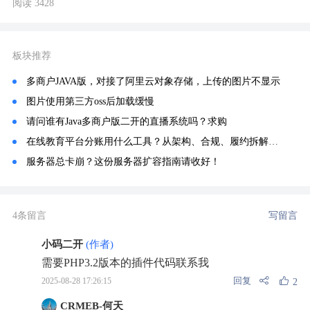
阅读 3428
板块推荐
多商户JAVA版，对接了阿里云对象存储，上传的图片不显示
图片使用第三方oss后加载缓慢
请问谁有Java多商户版二开的直播系统吗？求购
在线教育平台分账用什么工具？从架构、合规、履约拆解，为何行业 90% 平台统一选用分账链
服务器总卡崩？这份服务器扩容指南请收好！
4条留言
写留言
小码二开
(作者)
需要PHP3.2版本的插件代码联系我
回复
2025-08-28 17:26:15
2
CRMEB-何天