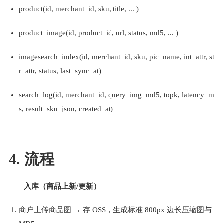
product(id, merchant_id, sku, title, ... )
product_image(id, product_id, url, status, md5, ... )
imagesearch_index(id, merchant_id, sku, pic_name, int_attr, st
r_attr, status, last_sync_at)
search_log(id, merchant_id, query_img_md5, topk, latency_m
s, result_sku_json, created_at)
4. 流程
入库（商品上新/更新）
商户上传商品图 → 存 OSS，生成标准 800px 边长压缩图与 