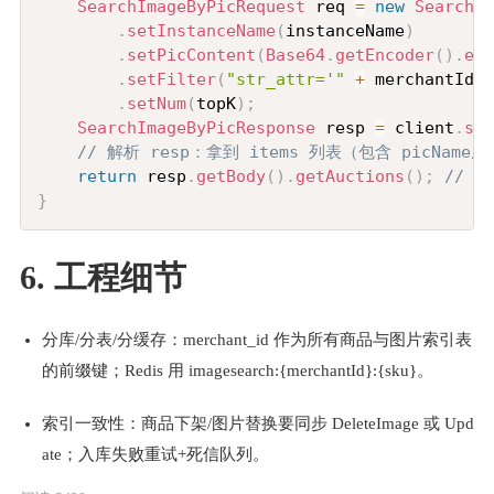
SearchImageByPicRequest
 req 
=
new
SearchIm
.
setInstanceName
(
instanceName
)
.
setPicContent
(
Base64
.
getEncoder
(
)
.
enc
.
setFilter
(
"str_attr='"
+
 merchantId 
+
.
setNum
(
topK
)
;
SearchImageByPicResponse
 resp 
=
 client
.
sea
// 解析 resp：拿到 items 列表（包含 picName/
return
 resp
.
getBody
(
)
.
getAuctions
(
)
;
// 
}
6. 工程细节
分库/分表/分缓存：merchant_id 作为所有商品与图片索引表
的前缀键；Redis 用 imagesearch:{merchantId}:{sku}。
索引一致性：商品下架/图片替换要同步 DeleteImage 或 Upd
ate；入库失败重试+死信队列。