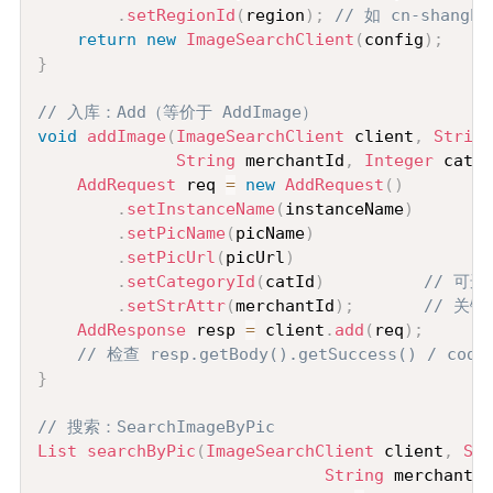
.
setRegionId
(
region
)
;
// 如 cn-shangha
return
new
ImageSearchClient
(
config
)
;
}
// 入库：Add（等价于 AddImage）
void
addImage
(
ImageSearchClient
 client
,
String
String
 merchantId
,
Integer
 catId
AddRequest
 req 
=
new
AddRequest
(
)
.
setInstanceName
(
instanceName
)
.
setPicName
(
picName
)
.
setPicUrl
(
picUrl
)
.
setCategoryId
(
catId
)
// 可
.
setStrAttr
(
merchantId
)
;
// 关
AddResponse
 resp 
=
 client
.
add
(
req
)
;
// 检查 resp.getBody().getSuccess() / c
}
// 搜索：SearchImageByPic
List
searchByPic
(
ImageSearchClient
 client
,
Str
String
 merchantId