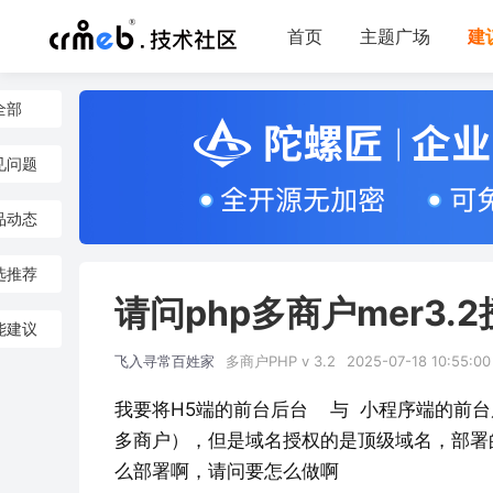
首页
主题广场
建
全部
见问题
品动态
选推荐
请问php多商户mer3
能建议
飞入寻常百姓家
多商户PHP v 3.2
2025-07-18 10:55:00
我要将H5端的前台后台    与  小程序端的
多商户），但是域名授权的是顶级域名，部署
么部署啊，请问要怎么做啊