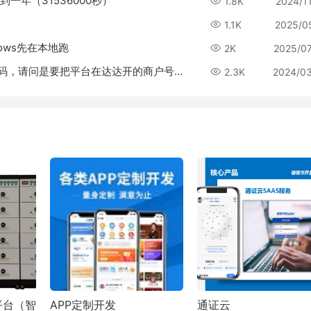
一年（31536000秒）
1.8K
2024/1
1.1K
2025/0
dows先在本地跑
2K
2025/0
php多商户添加“发货点”，需要填写达达账户和密码，请问是要把平台在达达开的商户号告诉商户，让商户填写吗？
2.3K
2024/0
平台（智
APP定制开发
通证云