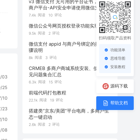
v3 微信支付 无可用的平台证书，请在
商户平台-API安全申请使用微信支付公
钥
阅读
评论
7.4k
10
微信公众号网页授权登录功能实现
复
阅读
评论
9.5k
2
扫码领取产品资料
微信支付 appid 与商户号绑定的操作步
骤说明
功能清单
阅读
评论
8k
3
思维导图
安装教程
CRMEB 多商户商城系统安装、使用常
见问题集合汇总
2/03
阅读
评论
6.3k
15
源码下载
9/25
前端代码打包教程
7/10
阅读
评论
22.1k
19
帮助文档
7/23
搭建类“京东/美团”平台电商，多商户生
态一键启动
2/10
阅读
评论
2.6k
2
0/08