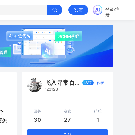
登录/注
发布
册
飞入寻常百姓家
LV.7
作者
123123
回答
发布
粉丝
个
30
27
1
要怎