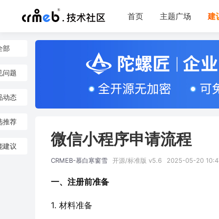
首页
主题广场
建
全部
见问题
品动态
选推荐
微信小程序申请流程
能建议
CRMEB-慕白寒窗雪
开源/标准版 v5.6
2025-05-20 10:4
一、注册前准备