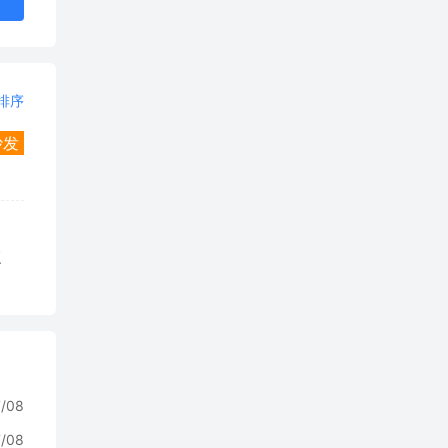
排序
沙发
复
7/08
7/08