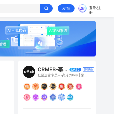
登录/注
发布
册
CRMEB-慕白寒窗雪
LV.52
管理员
社区运营专员---高冷のBoy | 呆萌のGirl