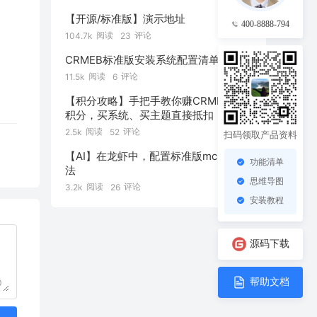
【开源/标准版】演示地址
400-8888-794
阅读
评论
104.7k
23
CRMEB标准版安装系统配置清单
阅读
评论
11.5k
6
【积分攻略】手把手教你赚CRMEB社区
积分，买系统、买主题直接抵扣！
阅读
评论
2.5k
52
扫码领取产品资料
【AI】在龙虾中，配置标准版mcp的方
功能清单
法
思维导图
阅读
评论
3.2k
26
安装教程
源码下载
帮助文档
0