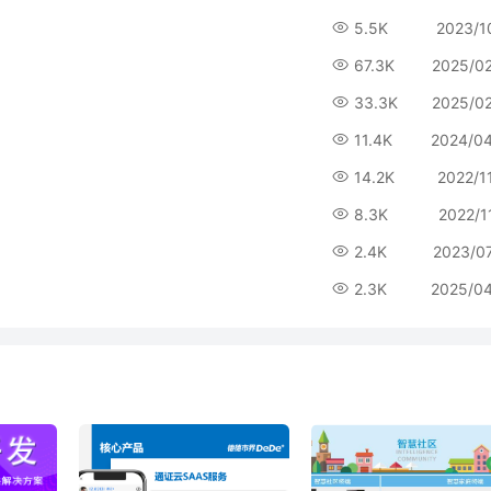
5.5K
2023/1
67.3K
2025/0
33.3K
2025/0
11.4K
2024/0
14.2K
2022/1
8.3K
2022/1
2.4K
2023/0
2.3K
2025/0