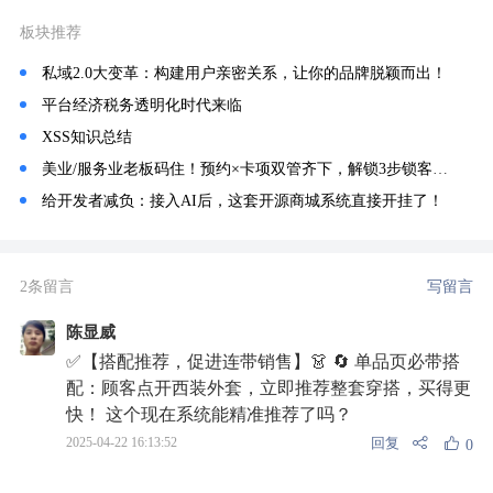
板块推荐
私域2.0大变革：构建用户亲密关系，让你的品牌脱颖而出！
平台经济税务透明化时代来临
XSS知识总结
美业/服务业老板码住！预约×卡项双管齐下，解锁3步锁客法🔥
给开发者减负：接入AI后，这套开源商城系统直接开挂了！
2条留言
写留言
陈显威
✅【搭配推荐，促进连带销售】👗 🔄 单品页必带搭
配：顾客点开西装外套，立即推荐整套穿搭，买得更
快！ 这个现在系统能精准推荐了吗？
回复
2025-04-22 16:13:52
0