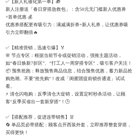
✅【新人礼催化第一单】🎁
新人注册送「春日穿搭急救包」：含50元无门槛新人优惠券
+首单优惠 💰 
优惠券搭配更有吸引力：满减满折券+新人礼券，让优惠券吸
引力立即翻倍🔥
✅【精准营销，迅速引爆】🏅
🌸 节点专区：根据当前节令或促销活动，强推主题活动，
如“春日焕新7折区”、“打工人一周穿搭专区”，吸引客户关注！
📦 预售抢跑：释放预售商品信息，结合预售优惠，蓄力新品抢
购热潮。不要"抢先购"！改成「闺蜜团提前锁价通道」试试
看。
⚡ 清仓闪电购：反季清仓大促销，设置定时秒杀活动，让顾
客“反季买省出一套新穿搭”！🕒
✅【搭配推荐，促进连带销售】👗
🔄 单品页必带搭配：顾客点开西装外套，立即推荐整套穿搭，
买得更快！