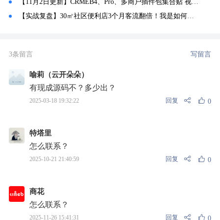
【11月2日更新】CRMEB4、Pro、多商户插件包集合贴 视频教程
【实战复盘】30㎡社区便利店3个月客流翻倍！我是如何玩转公众号+CRMEB的？
3条留言
写留言
喻莉（云开朵朵）
有现成源码不？多少出？
回复
2025-03-18 19:32:22
0
特塔里
怎么联系？
回复
2025-10-21 21:40:59
0
商花
怎么联系？
回复
2025-11-26 15:41:31
0