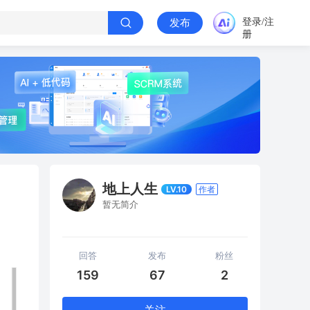
登录/注
发布
册
地上人生
LV.10
作者
暂无简介
回答
发布
粉丝
159
67
2