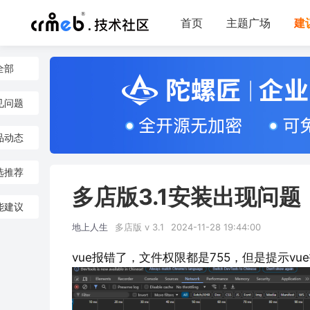
首页
主题广场
建
全部
见问题
品动态
选推荐
多店版3.1安装出现问题
能建议
地上人生
多店版 v 3.1
2024-11-28 19:44:00
vue报错了，文件权限都是755，但是提示v