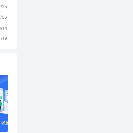
2/25
/06
3/14
4/19