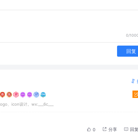
0/100
回复
、icon设计。wx:___6c___
分享
回
0