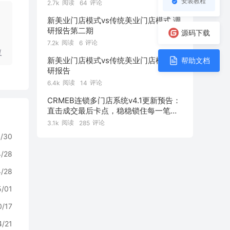
安装教程
阅读
评论
2.7k
64
新美业门店模式vs传统美业门店模式 调
研报告第二期
源码下载
阅读
评论
7.2k
6
复
新美业门店模式vs传统美业门店模式 调
帮助文档
研报告
阅读
评论
6.4k
14
CRMEB连锁多门店系统v4.1更新预告：
直击成交最后卡点，稳稳锁住每一笔订
单！
阅读
评论
3.1k
285
/30
4/28
4/28
5/01
0/17
4/21