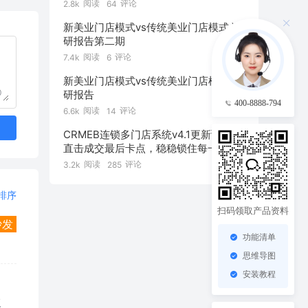
阅读
评论
2.8k
64
新美业门店模式vs传统美业门店模式 调
研报告第二期
阅读
评论
7.4k
6
新美业门店模式vs传统美业门店模式 调
0
研报告
400-8888-794
阅读
评论
6.6k
14
CRMEB连锁多门店系统v4.1更新预告：
直击成交最后卡点，稳稳锁住每一笔订
单！
阅读
评论
3.2k
285
排序
扫码领取产品资料
沙发
功能清单
思维导图
安装教程
复