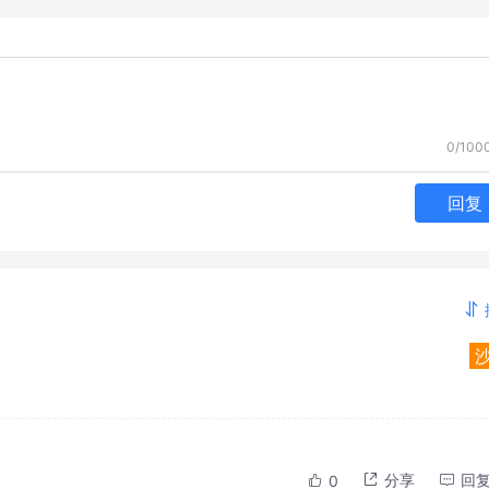
0/100
回复
分享
回
0