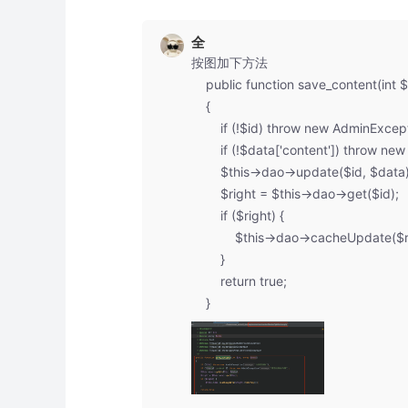
全
按图加下方法

    public function save_content(int $id, array $data)

    {

        if (!$id) throw new AdminException("id参数缺失");

        if (!$data['content']) throw new AdminException("请添加权益内容");

        $this->dao->update($id, $data);

        $right = $this->dao->get($id);

        if ($right) {

            $this->dao->cacheUpdate($right->toArray());

        }

        return true;

    }