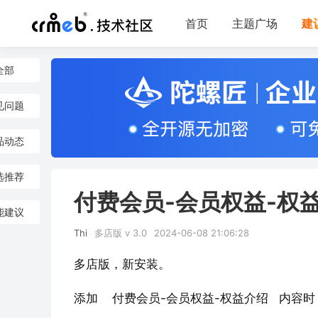
首页
主题广场
建
全部
见问题
品动态
选推荐
付费会员-会员权益-权益
能建议
Thi
多店版 v 3.0
2024-06-08 21:06:28
多店版，新安装。
添加    付费会员-会员权益-权益介绍   内容时