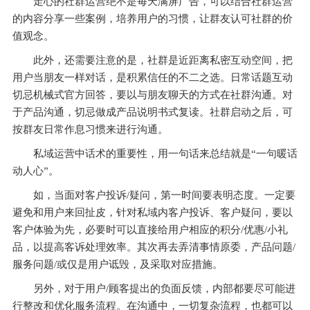
走心的社群运营绝不是每天满屏广告，可以结合社群运营
的内容分享一些案例，培养用户的习惯，让群友认可社群的价
值观念。
此外，还需要注意的是，社群是近距离私密互动空间，把
用户当朋友一样对话，是积累信任的不二之选。日常话题互动
切忌机械式官方回答，要以与朋友聊天的方式在社群沟通。对
于产品沟通，切忌做成产品说明书式复读。社群启动之后，可
按群友日常作息习惯来进行沟通。
私域运营中话术的重要性，用一句话来总结就是“一句暖话
动人心”。
如，当面对客户投诉/疑问，第一时间要表明态度。一定要
避免和用户来回扯皮，针对私域内客户投诉、客户疑问，要以
客户体验为先，必要时可以直接给用户相应的积分/优惠/小礼
品，以提高客诉处理效率。其次再去弄清事情原委，产品问题/
服务问题/或仅是用户诋毁，及采取对应措施。
另外，对于用户/顾客提出的负面反馈，内部都要尽可能进
行整改和优化服务流程。在沟通中，一切复杂流程，也都可以