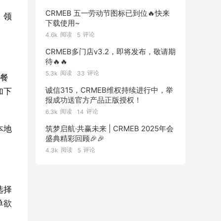
CRMEB 五一劳动节图标已到位🔥快来
，领
下载使用~
阅读
评论
4.6k
5
CRMEB多门店v3.2，即将发布，敬请期
待🔥🔥
阅读
评论
5.3k
33
是餐
诚信315，CRMEB维权持续进行中，举
加下
报成功送官方产品正版授权！
阅读
评论
6.3k
14
筑梦启航·共赢未来 | CRMEB 2025年会
本地
盛典精彩回顾🎉🎉
阅读
评论
4.3k
5
选择
单欲