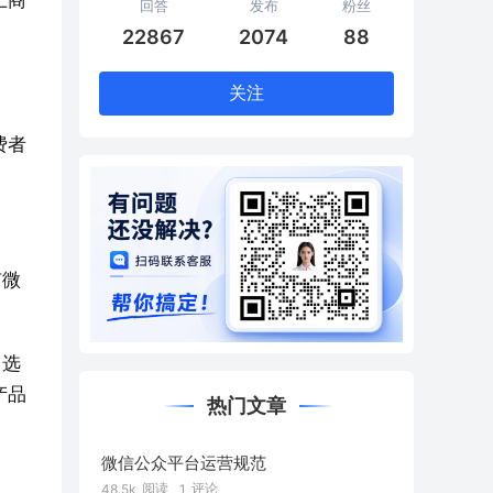
上商
回答
发布
粉丝
22867
2074
88
关注
费者
有微
，选
产品
热门文章
微信公众平台运营规范
阅读
评论
48.5k
1