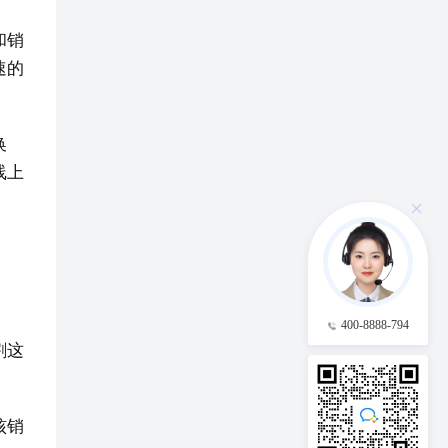
和销
速的
换
线上
400-8888-794
割这
核销