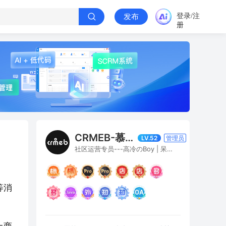
登录/注
发布
册
CRMEB-慕白寒窗雪
LV.52
管理员
社区运营专员---高冷のBoy | 呆萌のGirl
等消