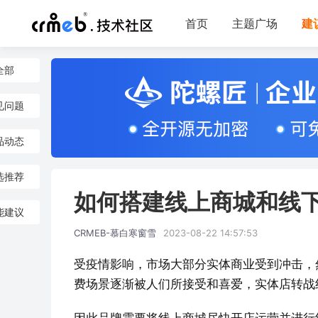
首页
主题广场
建
全部
见问题
品动态
选推荐
如何搭建线上商城和线
能建议
CRMEB-慕白寒窗雪
2023-08-22 14:57:53
受疫情影响，市场大部分实体商业受到冲击，
费场景逐渐被人们所接受和喜爱，实体店转战