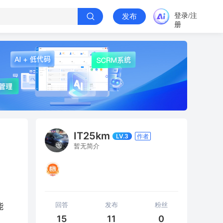
登录/注
发布
册
IT25km
LV.3
作者
暂无简介
回答
发布
粉丝
能
15
11
0