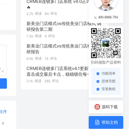
CRMEB连锁多门店系统 v4.0正式发布
🔥
阅读
评论
2.7k
64
400-8888-794
新美业门店模式vs传统美业门店模式 调
研报告第二期
阅读
评论
7.3k
6
新美业门店模式vs传统美业门店模式 调
研报告
阅读
评论
6.5k
14
扫码领取产品资料
CRMEB连锁多门店系统v4.1更新预告：
0
功能清单
直击成交最后卡点，稳稳锁住每一笔订
单！
阅读
评论
3.1k
285
思维导图
安装教程
源码下载
排序
帮助文档
#