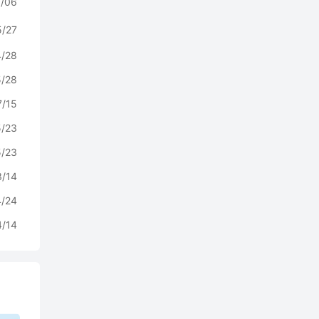
/06
5/27
4/28
5/28
7/15
5/23
5/23
3/14
4/24
4/14