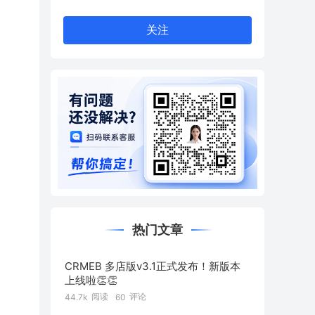
关注
热门文章
CRMEB 多店版v3.1正式发布！新版本
上线啦👏👏
阅读
评论
44.7k
60